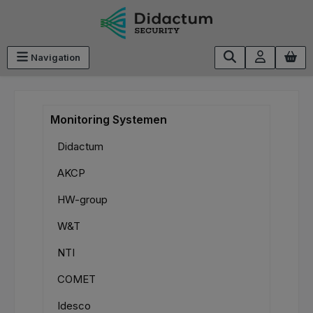
Ga naar de hoofdinhoud
Navigation
Monitoring Systemen
Didactum
AKCP
HW-group
W&T
NTI
COMET
Idesco