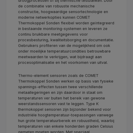
droogprocessen of bij thermische testbanken. Door
de combinatie van robuuste mechanische
constructie, hoogwaardige sensortechnologie en
moderne netwerkopties kunnen COMET
Thermokoppel Sonden flexibel worden geïntegreerd
in bestaande monitoring-systemen en leveren ze
continu bruikbare meetgegevens voor
procesbesturing, kwaliteitsborging en documentatie.
Gebruikers profiteren van de mogelijkheid om ook
onder moeilijke temperatuurcondities betrouwbare
meetwaarden te verkrijgen, wat bijdraagt aan
procesoptimalisatie en het voorkomen van uitval.
Thermo-element sensoren zoals de COMET
Thermokoppel Sonden werken op basis van fysieke
spannings-effecten tussen twee verschillende
metaallegeringen en zijn daardoor in staat om
temperaturen ver buiten het bereik van gewone
weerstandssensoren vast te leggen. Type K
thermokoppel sensoren zijn bijzonder bekend voor
industriële hoogtemperatuur-toepassingen vanwege
hun grote temperatuurbereik en robuustheid, waarbij
temperaturen van enkele honderden graden Celsius
gemeten moeten worden. Met speciaal