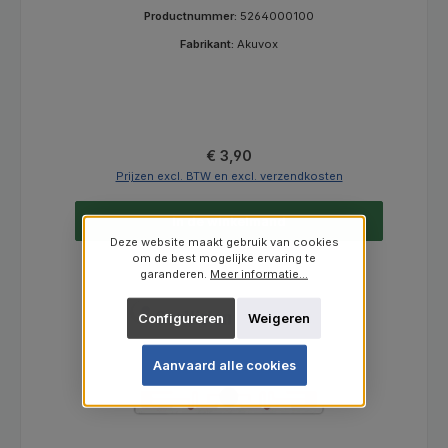
Productnummer:
5264000100
Fabrikant:
Akuvox
Normale prijs:
€ 3,90
Prijzen excl. BTW en excl. verzendkosten
In de winkelmand
Deze website maakt gebruik van cookies
om de best mogelijke ervaring te
garanderen.
Meer informatie...
Configureren
Weigeren
Aanvaard alle cookies