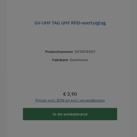
GV-UHF TAG UHF RFID-voertuigtag
Productnummer:
3013515001
Fabrikant:
GeoVision
Normale prijs:
€ 3,90
Prijzen excl. BTW en excl. verzendkosten
In de winkelmand