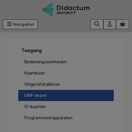
Ga naar de hoofdinhoud
Navigation
Toegang
Bedieningseenheden
Kaartlezer
Vingerafdruklezer
UHF-lezer
ID-kaarten
Programmeerapparaten