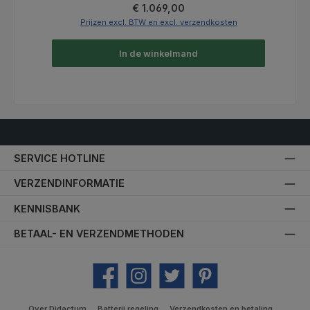
Normale prijs:
€ 1.069,00
Prijzen excl. BTW en excl. verzendkosten
In de winkelmand
SERVICE HOTLINE
VERZENDINFORMATIE
KENNISBANK
BETAAL- EN VERZENDMETHODEN
Facebook
Instagram
Twitter
Pinterest
Over Didactum
Batterij regeling
Verzendkosten en betaling