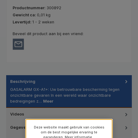
Productnummer:
300892
Gewicht ca:
0,01 kg
Levertijd:
1 - 2 weken
Beveel dit product aan bij een vriend:
Beschrijving
GASALARM GX-A1+: Uw betrouwbare bescherming tegen
onzichtbare gevaren In een wereld waar onzichtbare
bedreigingen z…
Meer
Videos
Deze website maakt gebruik van cookies
Gegevensblad
om de best mogelijke ervaring te
garanderen.
Meer informatie...