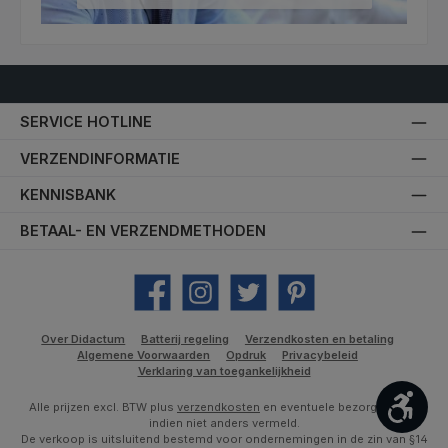
SERVICE HOTLINE
VERZENDINFORMATIE
KENNISBANK
BETAAL- EN VERZENDMETHODEN
Facebook
Instagram
Twitter
Pinterest
Over Didactum
Batterij regeling
Verzendkosten en betaling
Algemene Voorwaarden
Opdruk
Privacybeleid
Verklaring van toegankelijkheid
Toon
Alle prijzen excl. BTW plus
verzendkosten
en eventuele bezorgkosten,
indien niet anders vermeld.
De verkoop is uitsluitend bestemd voor ondernemingen in de zin van §14