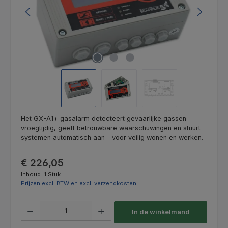
Het GX-A1+ gasalarm detecteert gevaarlijke gassen
vroegtijdig, geeft betrouwbare waarschuwingen en stuurt
systemen automatisch aan – voor veilig wonen en werken.
Normale prijs:
€ 226,05
Inhoud:
1 Stuk
Prijzen excl. BTW en excl. verzendkosten
Producthoeveelheid: Voer de gewenste hoeveelheid in of gebruik de kno
In de winkelmand