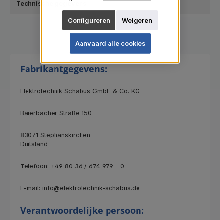
Technische gegevens
Configureren
Weigeren
Aanvaard alle cookies
Fabrikantgegevens:
Elektrotechnik Schabus GmbH & Co. KG
Baierbacher Straße 150
83071 Stephanskirchen
Duitsland
Telefoon: +49 80 36 / 674 979 – 0
E-mail: info@elektrotechnik-schabus.de
Verantwoordelijke persoon: