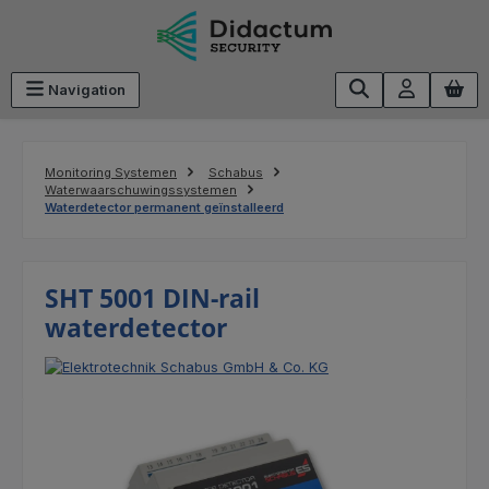
Ga naar de hoofdinhoud
Navigation
Monitoring Systemen
Schabus
Waterwaarschuwingssystemen
Waterdetector permanent geïnstalleerd
SHT 5001 DIN-rail
waterdetector
Afbeeldingengalerij overslaan