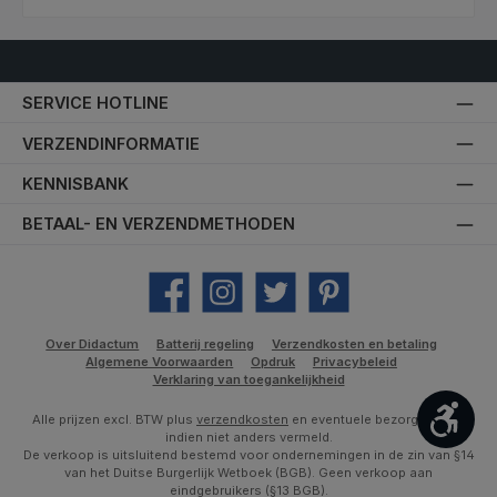
SERVICE HOTLINE
VERZENDINFORMATIE
KENNISBANK
BETAAL- EN VERZENDMETHODEN
Facebook
Instagram
Twitter
Pinterest
Over Didactum
Batterij regeling
Verzendkosten en betaling
Algemene Voorwaarden
Opdruk
Privacybeleid
Verklaring van toegankelijkheid
Toon
Alle prijzen excl. BTW plus
verzendkosten
en eventuele bezorgkosten,
indien niet anders vermeld.
De verkoop is uitsluitend bestemd voor ondernemingen in de zin van §14
van het Duitse Burgerlijk Wetboek (BGB). Geen verkoop aan
eindgebruikers (§13 BGB).