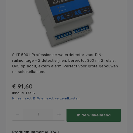
SHT 5001: Professionele waterdetector voor DIN-
railmontage – 2 detectielijnen, bereik tot 300 m, 2 relais,
UPS op accu, extern alarm. Perfect voor grote gebouwen
en schakelkasten.
Normale prijs:
€ 91,60
Inhoud:
1 Stuk
Prijzen excl. BTW en excl. verzendkosten
Producthoeveelheid: Voer de gewenste hoeveelheid in of gebruik de kno
In de winkelmand
Productnummer:
400748