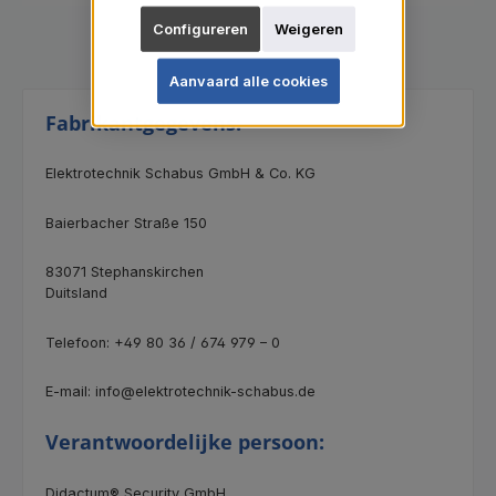
Configureren
Weigeren
Aanvaard alle cookies
Fabrikantgegevens:
Elektrotechnik Schabus GmbH & Co. KG
Baierbacher Straße 150
83071 Stephanskirchen
Duitsland
Telefoon: +49 80 36 / 674 979 – 0
E-mail: info@elektrotechnik-schabus.de
Verantwoordelijke persoon:
Didactum® Security GmbH