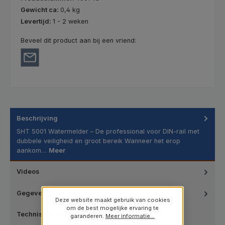
Gewicht ca:
0,4 kg
Levertijd:
1 - 2 weken
Beveel dit product aan bij een vriend:
Beschrijving
SHT 5001 Watermelder – De professional voor DIN-rail met
dubbele veiligheid en groot bereik Wanneer het erop
aankom…
Meer
Videos
Gegevensblad
Deze website maakt gebruik van cookies
om de best mogelijke ervaring te
Technische gegevens
garanderen.
Meer informatie...