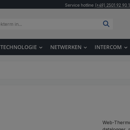
Service hotline
(+49) 2501 92 90 
OTECHNOLOGIE
NETWERKEN
INTERCOM
Web-Thermo
datalogger,