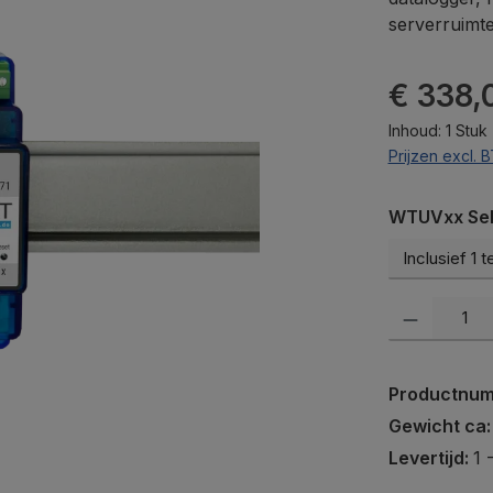
serverruimte
Normale prij
€ 338,
Inhoud:
1 Stuk
Prijzen excl.
Selecteer
WTUVxx Sele
Producthoevee
Productnu
Gewicht ca
Levertijd:
1 