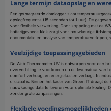
Lange termijn dataopslag en wer
Een geïntegreerde datalogger slaat temperatuurgegev
opslagfrequentie (15 seconden tot 1 uur). De gegeve
voor flexibele verwerking. Door koppeling met de W&T
batterijgevoede klok zorgt voor nauwkeurige tijdstem
documentatie en analyse van temperatuurverlopen, wa
Veelzijdige toepassingsgebieden
De Web-Thermometer UV is ontworpen voor een breed
oververhitting te voorkomen en de levensduur van har
comfort verhoogt en energiekosten verlaagt. In indu
cruciaal is. Binnen het kader van Green IT draagt de
nauwkeurige data te leveren voor optimale koeling.
zonder grote aanpassingen.
Flexibele voedingsmogelijkheden