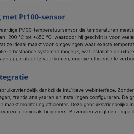
 met Pt100-sensor
rdige Pt100-temperatuursensor die temperaturen meet in 
n -200 °C tot +650 °C, waardoor hij geschikt is voor veelei
wat ze ideaal maakt voor omgevingen waar exacte temperatuu
e in bestaande systemen mogelijk, wat installatie en uitbr
 aan apparatuur te voorkomen, energie-efficiëntie te verho
tegratie
uiksvriendelijk dankzij de intuïtieve webinterface. Zonde
en, trends analyseren en instellingen configureren. De g
 maakt monitoring efficiënter. Deze gebruiksvriendelijke 
l ervaren technici als beginners. Bovendien zorgt de compa