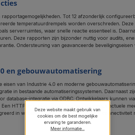
cties
rapportagemogelijkheden. Tot 12 afzonderlijk configuree
ureerde temperatuurdrempels worden overschreden. Deze 
als serverruimtes, waar snelle reactie essentieel is. Daar
turen. Deze rapporten zijn bijzonder nuttig voor audits, e
rantie. Ondersteuning van geavanceerde beveiligingseise
 4.0 en gebouwautomatisering
 eisen van Industrie 4.0 en moderne gebouwautomatiserin
atie in bestaande automatiseringssystemen. Daarnaast z
atabase-integratie via ODBC. Ontwikkelaars kunnen via T
Een HTTP-interface maakt directe toegang tot actuele mee
Deze website maakt gebruik van
erd in websites of apps. Deze uitgebreide connectiviteit 
cookies om de best mogelijke
ervaring te garanderen.
Meer informatie...