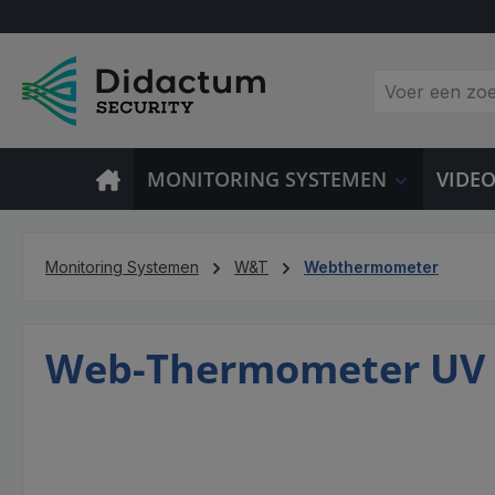
 naar de hoofdinhoud
Ga naar de zoekopdracht
Ga naar de hoofdnavigatie
MONITORING SYSTEMEN
VIDE
Monitoring Systemen
W&T
Webthermometer
Web-Thermometer UV
Afbeeldingengalerij overslaan