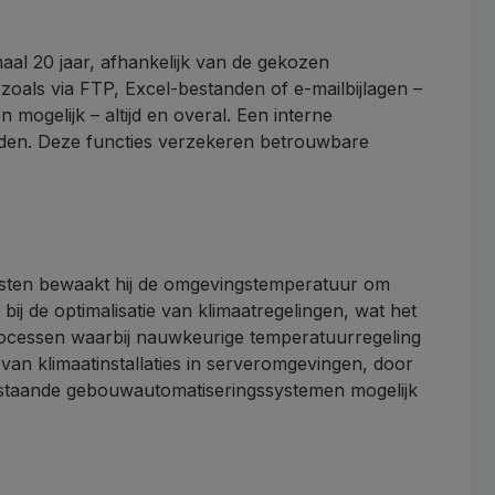
al 20 jaar, afhankelijk van de gekozen
oals via FTP, Excel-bestanden of e-mailbijlagen –
ogelijk – altijd en overal. Een interne
orden. Deze functies verzekeren betrouwbare
sten bewaakt hij de omgevingstemperatuur om
j de optimalisatie van klimaatregelingen, wat het
processen waarbij nauwkeurige temperatuurregeling
van klimaatinstallaties in serveromgevingen, door
estaande gebouwautomatiseringssystemen mogelijk