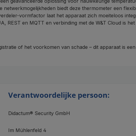
n geavanceerde oplossing voor nauwkeurige temperatuurm
de netwerkmogelijkheden biedt deze thermometer een flexi
derverdeler-vormfactor laat het apparaat zich moeiteloos i
A, REST en MQTT en verbinding met de W&T Cloud is het a
tratie of het voorkomen van schade – dit apparaat is een 
Verantwoordelijke persoon:
Didactum® Security GmbH
Im Mühlenfeld 4