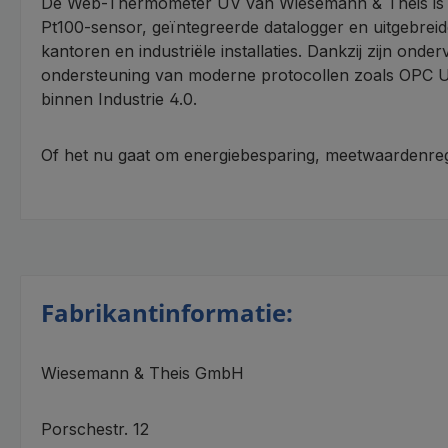
De Web-Thermometer UV van Wiesemann & Theis is ee
Pt100-sensor, geïntegreerde datalogger en uitgebrei
kantoren en industriële installaties. Dankzij zijn on
ondersteuning van moderne protocollen zoals OPC U
binnen Industrie 4.0.
Of het nu gaat om energiebesparing, meetwaardenregis
Fabrikantinformatie:
Wiesemann & Theis GmbH
Porschestr. 12