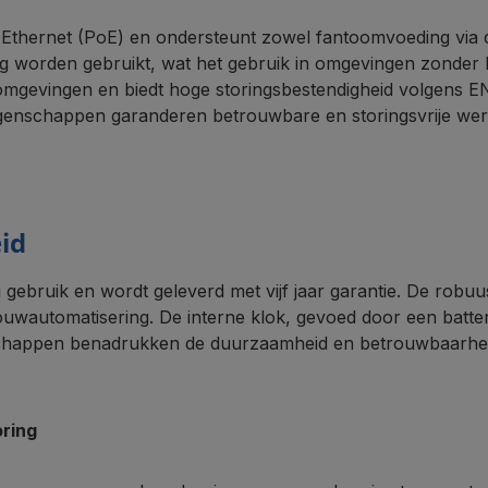
hernet (PoE) en ondersteunt zowel fantoomvoeding via da
ing worden gebruikt, wat het gebruik in omgevingen zonder 
omgevingen en biedt hoge storingsbestendigheid volgens E
genschappen garanderen betrouwbare en storingsvrije werk
id
bruik en wordt geleverd met vijf jaar garantie. De robu
uwautomatisering. De interne klok, gevoed door een batterij
nschappen benadrukken de duurzaamheid en betrouwbaarhei
ring