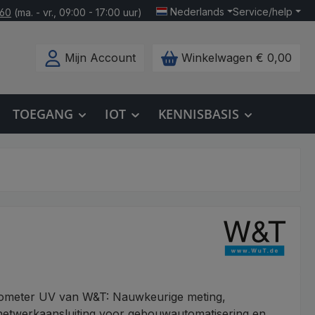
Nederlands
Service/help
160
(ma. - vr., 09:00 - 17:00 uur)
Mijn Account
Winkelwagen
€ 0,00
TOEGANG
IOT
KENNISBASIS
meter UV van W&T: Nauwkeurige meting,
 netwerkaansluiting voor gebouwautomatisering en