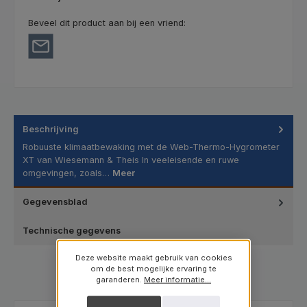
Beveel dit product aan bij een vriend:
Beschrijving
Robuuste klimaatbewaking met de Web-Thermo-Hygrometer
XT van Wiesemann & Theis In veeleisende en ruwe
omgevingen, zoals…
Meer
Gegevensblad
Technische gegevens
Deze website maakt gebruik van cookies
om de best mogelijke ervaring te
garanderen.
Meer informatie...