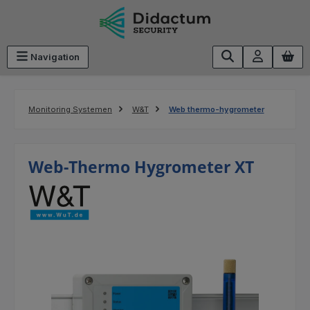
Ga naar de hoofdinhoud
Navigation
Monitoring Systemen
W&T
Web thermo-hygrometer
Web-Thermo Hygrometer XT
Afbeeldingengalerij overslaan