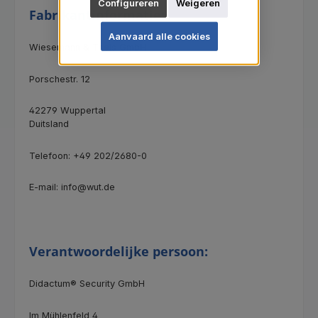
Configureren
Weigeren
Fabrikantinformatie:
Aanvaard alle cookies
Wiesemann & Theis GmbH
Porschestr. 12
42279 Wuppertal
Duitsland
Telefoon: +49 202/2680-0
E-mail: info@wut.de
Verantwoordelijke persoon:
Didactum® Security GmbH
Im Mühlenfeld 4