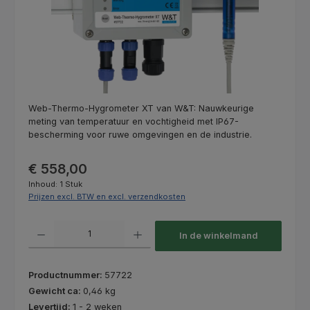
Web-Thermo-Hygrometer XT van W&T: Nauwkeurige
meting van temperatuur en vochtigheid met IP67-
bescherming voor ruwe omgevingen en de industrie.
Normale prijs:
€ 558,00
Inhoud:
1 Stuk
Prijzen excl. BTW en excl. verzendkosten
Producthoeveelheid: Voer de gewenste hoeveelheid in of gebruik de kno
In de winkelmand
Productnummer:
57722
Gewicht ca:
0,46 kg
Levertijd:
1 - 2 weken