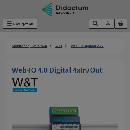
Ga naar de hoofdinhoud
Navigation
Monitoring Systemen
W&T
Web-IO Digitaal 24V
Web-IO 4.0 Digital 4xIn/Out
Afbeeldingengalerij overslaan