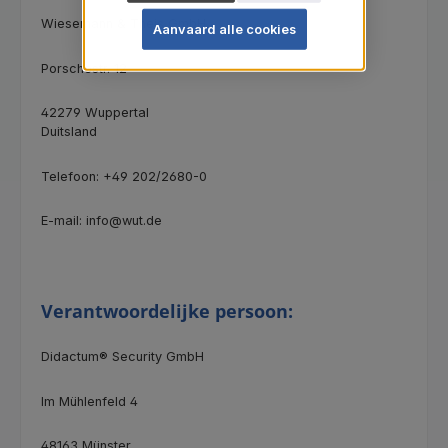
Wiesemann & Theis GmbH
Aanvaard alle cookies
Porschestr. 12
42279 Wuppertal
Duitsland
Telefoon: +49 202/2680-0
E-mail: info@wut.de
Verantwoordelijke persoon:
Didactum® Security GmbH
Im Mühlenfeld 4
48163 Münster