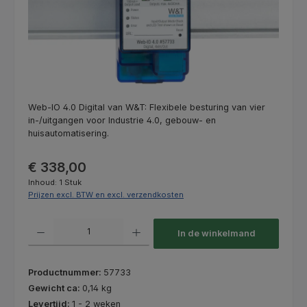
Web-IO 4.0 Digital van W&T: Flexibele besturing van vier
in-/uitgangen voor Industrie 4.0, gebouw- en
huisautomatisering.
Normale prijs:
€ 338,00
Inhoud:
1 Stuk
Prijzen excl. BTW en excl. verzendkosten
Producthoeveelheid: Voer de gewenste hoeveelheid in of gebruik de kno
In de winkelmand
Productnummer:
57733
Gewicht ca:
0,14 kg
Levertijd:
1 - 2 weken