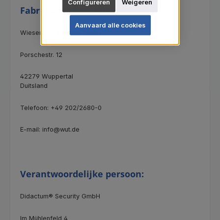
Configureren
Weigeren
Fabrikantinformatie:
Aanvaard alle cookies
Wiesemann & Theis GmbH
Porschestr. 12
42279 Wuppertal
Duitsland
Telefoon: +49 202/2680-0
E-mail: info@wut.de
Verantwoordelijke persoon:
Didactum® Security GmbH
Im Mühlenfeld 4