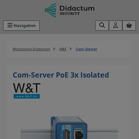
Ga naar de hoofdinhoud
Navigation
Monitoring Systemen
W&T
Com-Server
Com-Server PoE 3x Isolated
Afbeeldingengalerij overslaan