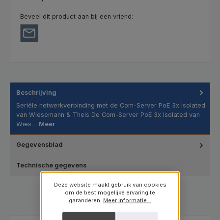
Beveel dit product aan bij een vriend:
Beschrijving
Seriële netwerkverbinding met de Com-Server PoE 3x Isolated
van Wiesemann & Theis De Com-Server PoE 3x Isolated van
Wies…
Meer
Gegevensblad
Technische gegevens
Deze website maakt gebruik van cookies
om de best mogelijke ervaring te
garanderen.
Meer informatie...