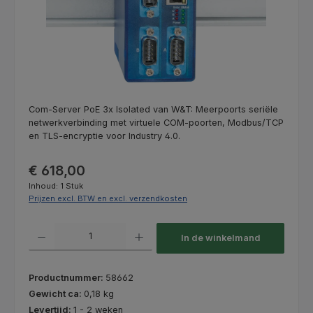
Com-Server PoE 3x Isolated van W&T: Meerpoorts seriële
netwerkverbinding met virtuele COM-poorten, Modbus/TCP
en TLS-encryptie voor Industry 4.0.
Normale prijs:
€ 618,00
Inhoud:
1 Stuk
Prijzen excl. BTW en excl. verzendkosten
Producthoeveelheid: Voer de gewenste hoeveelheid in of gebruik de kno
In de winkelmand
Productnummer:
58662
Gewicht ca:
0,18 kg
Levertijd:
1 - 2 weken