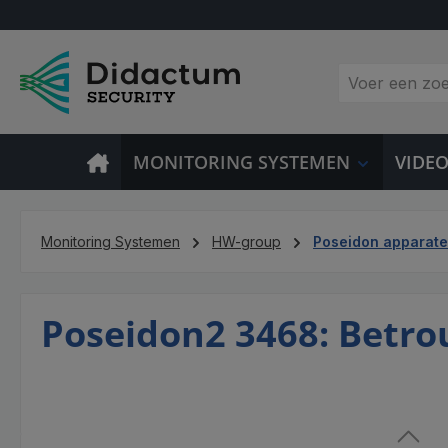
 naar de hoofdinhoud
Ga naar de zoekopdracht
Ga naar de hoofdnavigatie
MONITORING SYSTEMEN
VIDE
Monitoring Systemen
HW-group
Poseidon apparat
Poseidon2 3468: Betr