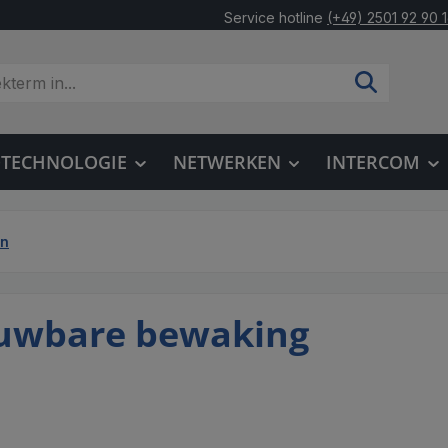
Service hotline
(+49) 2501 92 90 
OTECHNOLOGIE
NETWERKEN
INTERCOM
en
ouwbare bewaking