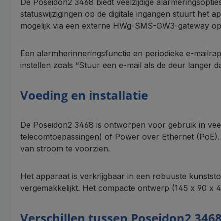
De Poseidon2 3468 biedt veelzijdige alarmeringsoptie
statuswijzigingen op de digitale ingangen stuurt he
mogelijk via een externe HWg-SMS-GW3-gateway op 
Een alarmherinneringsfunctie en periodieke e-mailr
instellen zoals “Stuur een e-mail als de deur langer d
Voeding en installatie
De Poseidon2 3468 is ontworpen voor gebruik in vee
telecomtoepassingen) of Power over Ethernet (PoE).
van stroom te voorzien.
Het apparaat is verkrijgbaar in een robuuste kunststo
vergemakkelijkt. Het compacte ontwerp (145 x 90 x 4
Verschillen tussen Poseidon2 346