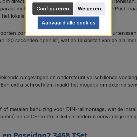
s om direct te kunnen reageren op kritieke gebeurtenissen.
Configureren
Weigeren
t apparaat meldingen via e-mail, SNMP-trap of HWg-Push naa
het lokale netwerk.
Aanvaard alle cookies
apporten zorgen ervoor dat geen belangrijke gebeurteniss
an 120 seconden open is”, wat de flexibiliteit van de alarmer
leisende omgevingen en ondersteunt verschillende voeding
 Een extra schroefklem maakt het mogelijk om externe se
f of metalen behuizing voor DIN-railmontage, wat de install
5 mm) en de CE-conformiteit garanderen eenvoudige integra
8 en Poseidon2 3468 TSet