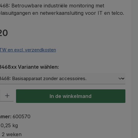
468: Betrouwbare industriële monitoring met
laisuitgangen en netwerkaansluiting voor IT en telco.
s:
20
 BTW en excl. verzendkosten
468xx Variante wählen:
lheid: Voer de gewenste hoeveelheid in of gebruik de knoppen om
In de winkelmand
mmer:
600570
:
0,25 kg
- 2 weken