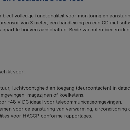
 biedt volledige functionaliteit voor monitoring en aansturi
ursensor van 3 meter, een handleiding en een CD met soft
s apart te hoeven aanschaffen. Beide varianten bieden iden
chikt voor:
tuur, luchtvochtigheid en toegang (deurcontacten) in datac
omgevingen, magazijnen of koelketens.
voor -48 V DC ideaal voor telecommunicatieomgevingen.
emen voor de aansturing van verwarming, airconditioning of
ndities voor HACCP-conforme rapportages.