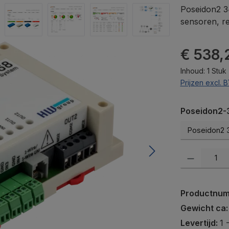
Poseidon2 3
sensoren, re
Normale prij
€ 538,
Inhoud:
1 Stuk
Prijzen excl.
Selecteer
Poseidon2-3
Producthoevee
Productnu
Gewicht ca
Levertijd:
1 