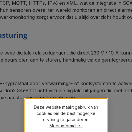
CP, MQTT, HTTPs, IPv6 en XML, wat de integratie in SCA
hun sensoren overal ter wereld monitoren en direct alarm
rkmonitoring zorgt ervoor dat u altijd overzicht houdt o
nsturing
 twee digitale relaisuitgangen, die direct 230 V / 10 A ku
sche deursloten aan te sturen, handmatig via de geïntegreer
 IP-hygrostaat door verwarmings- of koelsystemen te acti
idon2 3468 tot acht virtuele digitale uitgangen die met 
 aansturingstaken te realiseren.
Deze website maakt gebruik van
cookies om de best mogelijke
ervaring te garanderen.
Meer informatie...