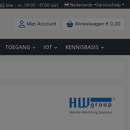
Nederlands
Service/help
160
(ma. - vr., 09:00 - 17:00 uur)
Mijn Account
Winkelwagen
€ 0,00
TOEGANG
IOT
KENNISBASIS