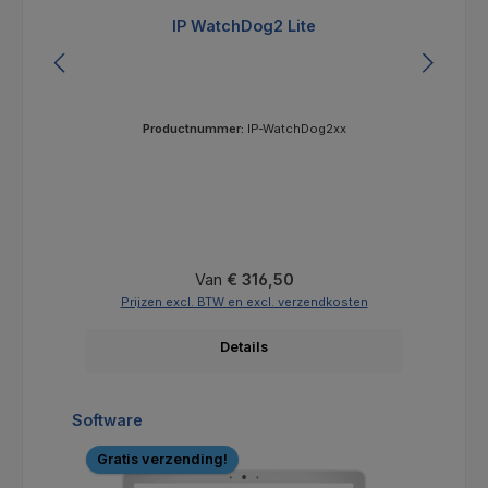
IP WatchDog2 Lite
Productnummer:
IP-WatchDog2xx
Normale prijs:
Van
€ 316,50
Prijzen excl. BTW en excl. verzendkosten
Details
Productgalerij overslaan
Software
Gratis verzending!
G