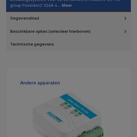
group Poseidon2 3268-s…
Meer
Gegevensblad
Beschikbare opties (selecteer hierboven)
Technische gegevens
Productgalerij overslaan
Andere apparaten