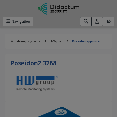
Ga naar de hoofdinhoud
Navigation
Monitoring Systemen
HW-group
Poseidon apparaten
Poseidon2 3268
Afbeeldingengalerij overslaan