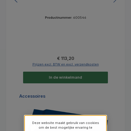
Productnummer:
600546
Normale prijs:
€ 113,20
Prijzen excl. BTW en excl. verzendkosten
In de winkelmand
Productgalerij overslaan
Accessoires
Deze website maakt gebruik van cookies
om de best mogelijke ervaring te