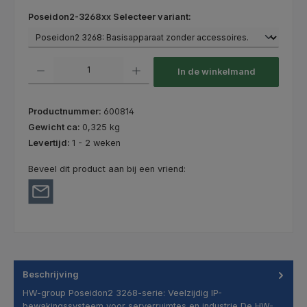
Selecteer
Poseidon2-3268xx Selecteer variant:
Producthoeveelheid: Voer de gewenste hoeveelheid in of gebruik de kno
In de winkelmand
Productnummer:
600814
Gewicht ca:
0,325 kg
Levertijd:
1 - 2 weken
Beveel dit product aan bij een vriend:
Beschrijving
HW-group Poseidon2 3268-serie: Veelzijdig IP-
bewakingssysteem voor serverruimtes en industrie De HW-