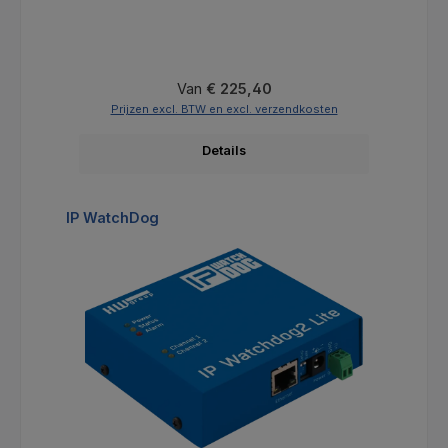
Normale prijs:
Van
€ 225,40
Prijzen excl. BTW en excl. verzendkosten
Details
Productgalerij overslaan
IP WatchDog