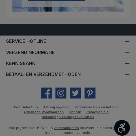
SERVICE HOTLINE
VERZENDINFORMATIE
KENNISBANK
BETAAL- EN VERZENDMETHODEN
Facebook
Instagram
Twitter
Pinterest
Over Didactum
Batterij regeling
Verzendkosten en betaling
Algemene Voorwaarden
Opdruk
Privacybeleid
Verklaring van toegankelijkheid
Toon
Alle prijzen excl. BTW plus
verzendkosten
en eventuele bezorgkosten,
indien niet anders vermeld.