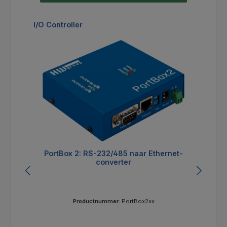
Productgalerij overslaan
I/O Controller
PortBox 2: RS-232/485 naar Ethernet-
converter
Productnummer:
PortBox2xx