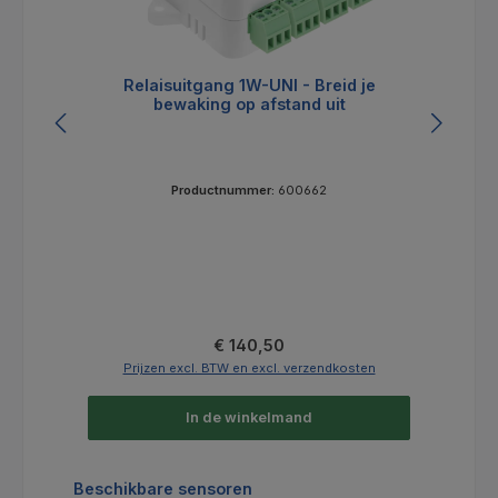
Relaisuitgang 1W-UNI - Breid je
bewaking op afstand uit
Productnummer:
600662
Normale prijs:
€ 140,50
Prijzen excl. BTW en excl. verzendkosten
In de winkelmand
Productgalerij overslaan
Beschikbare sensoren