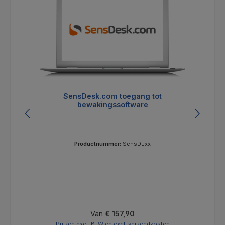
SensDesk.com toegang tot
bewakingssoftware
Productnummer:
SensDExx
Normale prijs:
Van
€ 157,90
Prijzen excl. BTW en excl. verzendkosten