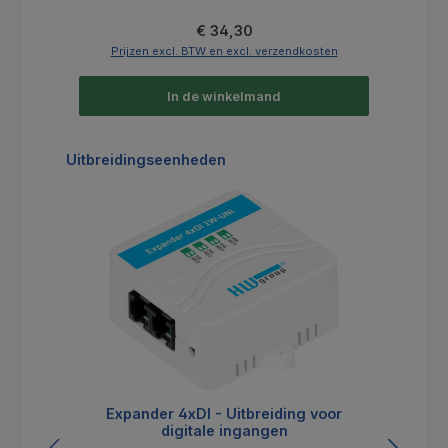
Normale prijs:
€ 34,30
Prijzen excl. BTW en excl. verzendkosten
In de winkelmand
Productgalerij overslaan
Uitbreidingseenheden
Expander 4xDI - Uitbreiding voor
P
digitale ingangen