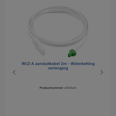
WLD A aansluitkabel 2m - Waterketting
W
verlenging
Productnummer:
600464