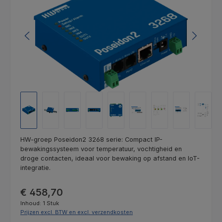
HW-groep Poseidon2 3268 serie: Compact IP-
bewakingssysteem voor temperatuur, vochtigheid en
droge contacten, ideaal voor bewaking op afstand en IoT-
integratie.
Normale prijs:
€ 458,70
Inhoud:
1 Stuk
Prijzen excl. BTW en excl. verzendkosten