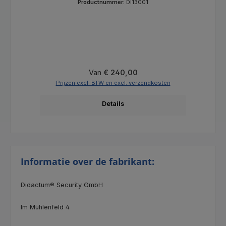
Productnummer:
DI13001
Normale prijs:
Van
€ 240,00
Prijzen excl. BTW en excl. verzendkosten
Details
Informatie over de fabrikant:
Didactum® Security GmbH
Im Mühlenfeld 4