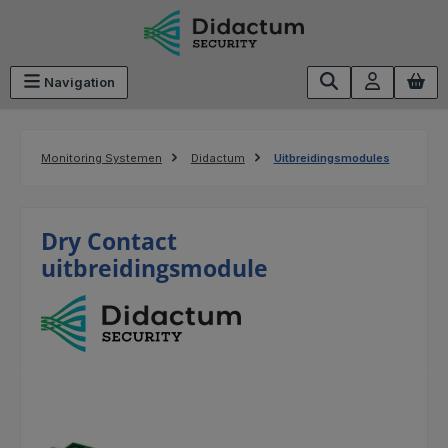
Ga naar de hoofdinhoud
Navigation
Monitoring Systemen
Didactum
Uitbreidingsmodules
Dry Contact
uitbreidingsmodule
Afbeeldingengalerij overslaan