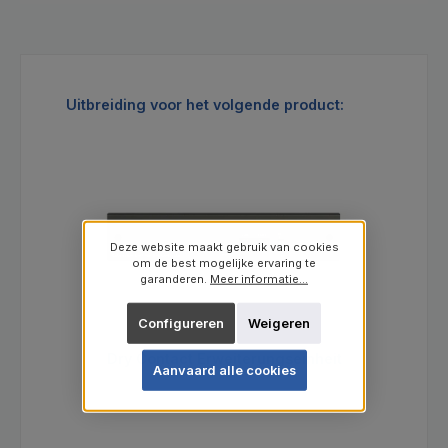
Productgalerij overslaan
Uitbreiding voor het volgende product:
Deze website maakt gebruik van cookies
om de best mogelijke ervaring te
garanderen.
Meer informatie...
Configureren
Weigeren
Dry Contact Erweiterungseinheit
Aanvaard alle cookies