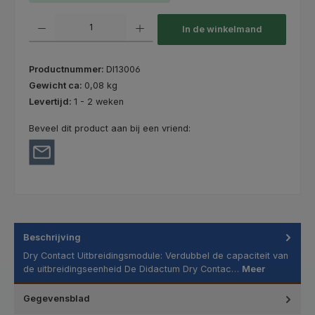
Producthoeveelheid: Voer de gewenste hoeveelheid in of gebruik de kno
In de winkelmand
Productnummer:
DI13006
Gewicht ca:
0,08 kg
Levertijd:
1 - 2 weken
Beveel dit product aan bij een vriend:
Beschrijving
Dry Contact Uitbreidingsmodule: Verdubbel de capaciteit van
de uitbreidingseenheid De Didactum Dry Contac…
Meer
Gegevensblad