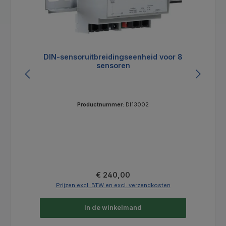
DIN-sensoruitbreidingseenheid voor 8
sensoren
Productnummer:
DI13002
Normale prijs:
€ 240,00
Prijzen excl. BTW en excl. verzendkosten
In de winkelmand