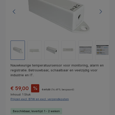
Nauwkeurige temperatuursensor voor monitoring, alarm en
registratie. Betrouwbaar, schaalbaar en veelzijdig voor
industrie en IT.
Verkoopprijs:
€ 59,00
%
Normale prijs:
€ 69,00
(14.49% bespaard)
Inhoud:
1 Stuk
Prijzen excl. BTW en excl. verzendkosten
Beschikbaar, levertijd: 1 - 2 weken