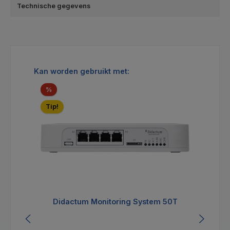
Technische gegevens
Productgalerij overslaan
Kan worden gebruikt met:
Korting
%
Tip!
Didactum Monitoring System 50T