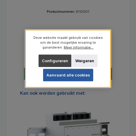
Productnummer:
DI12001
Deze website maakt gebruik van cookies
om de best mogelijke ervaring te
garanderen.
Meer informatie...
Verkoopprijs:
Normale prijs:
€ 290,00
€ 359,00
(19.22% bespaard)
Prijzen excl. BTW en excl. verzendkosten
Configureren
Weigeren
In de winkelmand
Aanvaard alle cookies
Productgalerij overslaan
Kan ook worden gebruikt met: