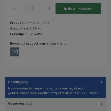
Producthoeveelheid: Voer de gewenste hoeveelheid in of gebruik de kno
In de winkelmand
Productnummer:
DI14003
Gewicht ca:
0,09 kg
Levertijd:
1 - 2 weken
Beveel dit product aan bij een vriend:
Beschrijving
Nauwkeurige binnentemperatuurbewaking, direct
gebruiksklaar De Didactum temperatuursensor is e…
Meer
Gegevensblad