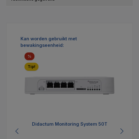
Productgalerij overslaan
Kan worden gebruikt met
bewakingseenheid:
Korting
%
Tip!
Didactum Monitoring System 50T