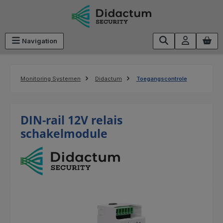
Ga naar de hoofdinhoud
Navigation
Monitoring Systemen
Didactum
Toegangscontrole
DIN-rail 12V relais
schakelmodule
Afbeeldingengalerij overslaan