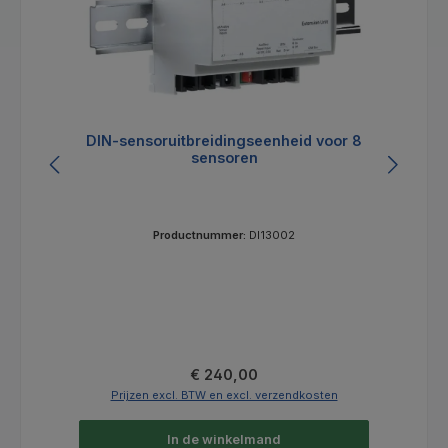
DIN-sensoruitbreidingseenheid voor 8
sensoren
Productnummer:
DI13002
Normale prijs:
€ 240,00
Prijzen excl. BTW en excl. verzendkosten
In de winkelmand