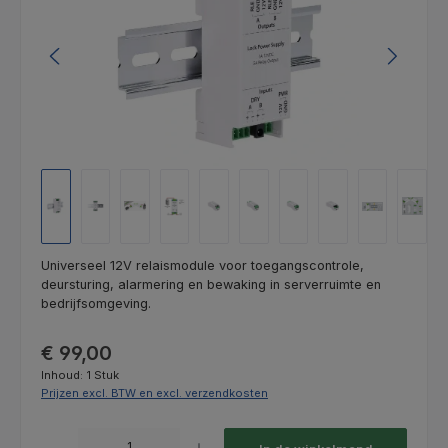
Universeel 12V relaismodule voor toegangscontrole,
deursturing, alarmering en bewaking in serverruimte en
bedrijfsomgeving.
Normale prijs:
€ 99,00
Inhoud:
1 Stuk
Prijzen excl. BTW en excl. verzendkosten
Producthoeveelheid: Voer de gewenste hoeveelheid in of gebruik de kno