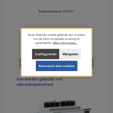
Productnummer:
DI12001
Deze website maakt gebruik van cookies
om de best mogelijke ervaring te
garanderen.
Meer informatie...
Verkoopprijs:
Normale prijs:
€ 290,00
€ 359,00
(19.22% bespaard)
Prijzen excl. BTW en excl. verzendkosten
Configureren
Weigeren
In de winkelmand
Aanvaard alle cookies
Productgalerij overslaan
Kan worden gebruikt met
uitbreidingseenheid: