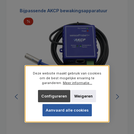
Productgalerij overslaan
Bijpassende AKCP bewakingsapparatuur
Korting
%
Deze website maakt gebruik van cookies
om de best mogelijke ervaring te
garanderen.
Meer informatie...
AKCP sensorProbe 1+
Configureren
Weigeren
Aanvaard alle cookies
Productnummer:
SP1+