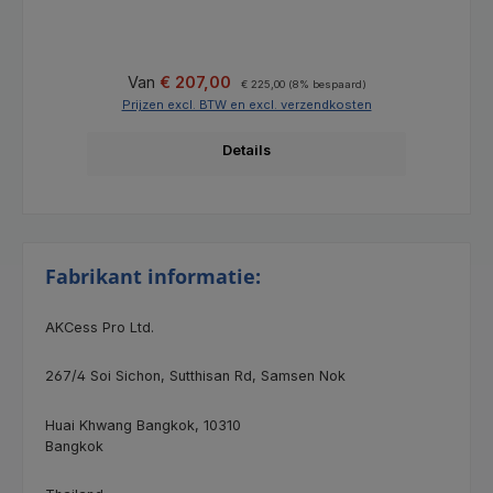
Verkoopprijs:
Normale prijs:
Van
€ 207,00
€ 225,00
(8% bespaard)
Prijzen excl. BTW en excl. verzendkosten
Details
Fabrikant informatie:
AKCess Pro Ltd.
267/4
Soi Sichon, Sutthisan Rd, Samsen Nok
Huai Khwang Bangkok, 10310
Bangkok