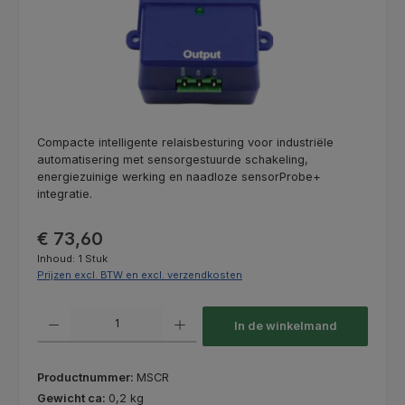
Compacte intelligente relaisbesturing voor industriële
automatisering met sensorgestuurde schakeling,
energiezuinige werking en naadloze sensorProbe+
integratie.
Normale prijs:
€ 73,60
Inhoud:
1 Stuk
Prijzen excl. BTW en excl. verzendkosten
Producthoeveelheid: Voer de gewenste hoeveelheid in of gebruik de kno
In de winkelmand
Productnummer:
MSCR
Gewicht ca:
0,2 kg