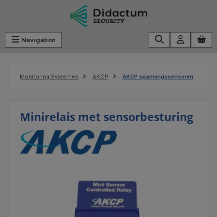
Ga naar de hoofdinhoud
Navigation
Monitoring Systemen
AKCP
AKCP spanningssensoren
Minirelais met sensorbesturing
Afbeeldingengalerij overslaan