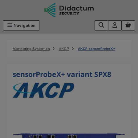
Ga naar de hoofdinhoud
Navigation
Monitoring Systemen
AKCP
AKCP sensorProbeX+
sensorProbeX+ variant SPX8
Afbeeldingengalerij overslaan