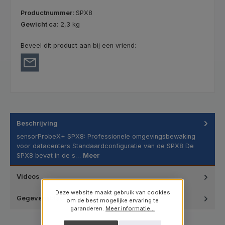
Productnummer:
SPX8
Gewicht ca:
2,3 kg
Beveel dit product aan bij een vriend:
Beschrijving
sensorProbeX+ SPX8: Professionele omgevingsbewaking
voor datacenters Standaardconfiguratie van de SPX8 De
SPX8 bevat in de s…
Meer
Videos
Deze website maakt gebruik van cookies
Gegevensblad
om de best mogelijke ervaring te
garanderen.
Meer informatie...