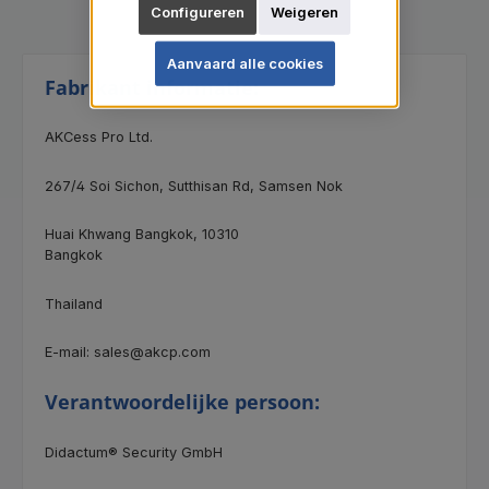
Configureren
Weigeren
Aanvaard alle cookies
Fabrikant informatie:
AKCess Pro Ltd.
267/4
Soi Sichon, Sutthisan Rd, Samsen Nok
Huai Khwang Bangkok, 10310
Bangkok
Thailand
E-mail: sales@akcp.com
Verantwoordelijke persoon:
Didactum® Security GmbH