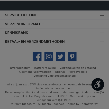
SERVICE HOTLINE
VERZENDINFORMATIE
KENNISBANK
BETAAL- EN VERZENDMETHODEN
Facebook
Instagram
Twitter
Pinterest
Over Didactum
Batterij regeling
Verzendkosten en betaling
Algemene Voorwaarden
Opdruk
Privacybeleid
Verklaring van toegankelijkheid
Toon
Alle prijzen excl. BTW plus
verzendkosten
en eventuele bezorgkosten,
indien niet anders vermeld.
De verkoop is uitsluitend bestemd voor ondernemingen in de zin van §14
van het Duitse Burgerlijk Wetboek (BGB). Geen verkoop aan
eindgebruikers (§13 BGB).
© 2026 Didactum - All Rights Reserved. Theme by
ThemeWare®