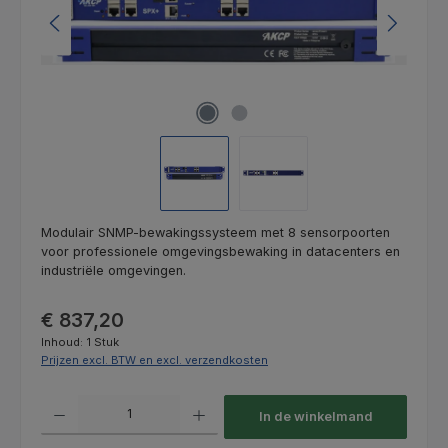
Modulair SNMP-bewakingssysteem met 8 sensorpoorten
voor professionele omgevingsbewaking in datacenters en
industriële omgevingen.
Normale prijs:
€ 837,20
Inhoud:
1 Stuk
Prijzen excl. BTW en excl. verzendkosten
Producthoeveelheid: Voer de gewenste hoeveelheid in of gebruik de kno
In de winkelmand