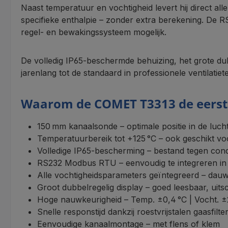
Naast temperatuur en vochtigheid levert hij direct al
specifieke enthalpie – zonder extra berekening. De
regel- en bewakingssysteem mogelijk.
De volledig IP65‑beschermde behuizing, het grote dub
jarenlang tot de standaard in professionele ventilatiet
Waarom de COMET T3313 de eerste
150 mm kanaalsonde – optimale positie in de luc
Temperatuurbereik tot +125 °C – ook geschikt v
Volledige IP65‑bescherming – bestand tegen con
RS232 Modbus RTU – eenvoudig te integreren in
Alle vochtigheidsparameters geïntegreerd – dauw
Groot dubbelregelig display – goed leesbaar, uit
Hoge nauwkeurigheid – Temp. ±0,4 °C | Vocht. 
Snelle responstijd dankzij roestvrijstalen gaasfilte
Eenvoudige kanaalmontage – met flens of klem