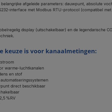
le belangrijke afgeleide parameters: dauwpunt, absolute vo
 RS232‑interface met Modbus RTU‑protocol (compatibel me
belregelig display (uitschakelbaar) en de legendarische CO
echniek.
 keuze is voor kanaalmetingen:
htstroom
oor warme‑luchtkanalen
dens en stof
 automatiseringssystemen
punt direct beschikbaar
schakelbaar
±2,5 %RV
r