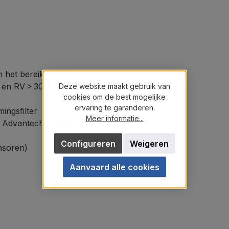
 het bereik 5–95 % bij 23 °C)
C en RV > 30 %)
Deze website maakt gebruik van
cookies om de best mogelijke
ervaring te garanderen.
ingsfilter
Meer informatie...
), Advantech ADAM
Configureren
Weigeren
nsoren)
Aanvaard alle cookies