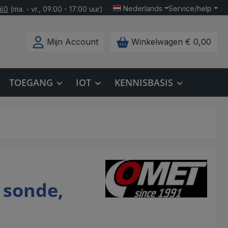
Nederlands
Service/help
160
(ma. - vr., 09:00 - 17:00 uur)
Mijn Account
Winkelwagen
€ 0,00
TOEGANG
IOT
KENNISBASIS
 sonde,