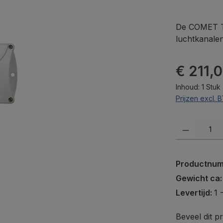
De COMET T3
luchtkanale
Normale prij
€ 211,
Inhoud:
1 Stuk
Prijzen excl.
Producthoevee
Productnu
Gewicht ca
Levertijd:
1 
Beveel dit p