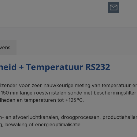
vens
heid + Temperatuur RS232
ender voor zeer nauwkeurige meting van temperatuur en re
e 150 mm lange roestvrijstalen sonde met beschermingsfilter 
elheden en temperaturen tot +125 °C.
n- en afvoerluchtkanalen, droogprocessen, productiehalle
g, bewaking of energieoptimalisatie.