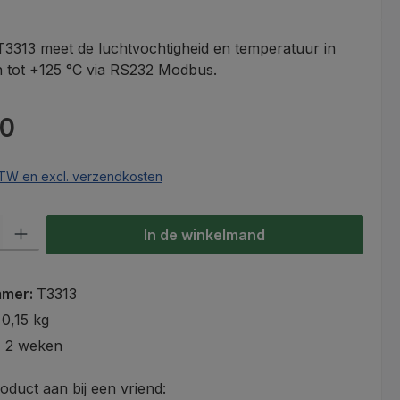
313 meet de luchtvochtigheid en temperatuur in
n tot +125 °C via RS232 Modbus.
s:
00
 BTW en excl. verzendkosten
lheid: Voer de gewenste hoeveelheid in of gebruik de knoppen om
In de winkelmand
mmer:
T3313
:
0,15 kg
- 2 weken
roduct aan bij een vriend: