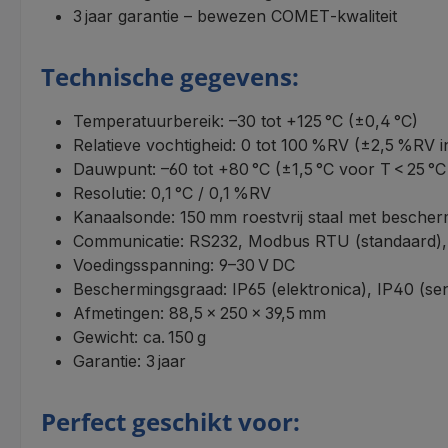
3 jaar garantie – bewezen COMET‑kwaliteit
Technische gegevens:
Temperatuurbereik: –30 tot +125 °C (±0,4 °C)
Relatieve vochtigheid: 0 tot 100 %RV (±2,5 %RV in
Dauwpunt: –60 tot +80 °C (±1,5 °C voor T < 25 °
Resolutie: 0,1 °C / 0,1 %RV
Kanaalsonde: 150 mm roestvrij staal met bescherm
Communicatie: RS232, Modbus RTU (standaard
Voedingsspanning: 9–30 V DC
Beschermingsgraad: IP65 (elektronica), IP40 (se
Afmetingen: 88,5 × 250 × 39,5 mm
Gewicht: ca. 150 g
Garantie: 3 jaar
Perfect geschikt voor: