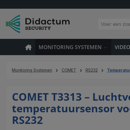
 naar de hoofdinhoud
Ga naar de zoekopdracht
Ga naar de hoofdnavigatie
MONITORING SYSTEMEN
VIDE
Monitoring Systemen
COMET
RS232
Temperatuu
COMET T3313 – Luchtvo
temperatuursensor vo
RS232