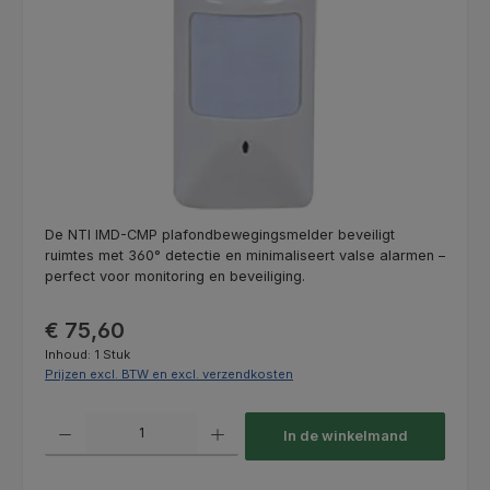
De NTI IMD-CMP plafondbewegingsmelder beveiligt
ruimtes met 360° detectie en minimaliseert valse alarmen –
perfect voor monitoring en beveiliging.
Normale prijs:
€ 75,60
Inhoud:
1 Stuk
Prijzen excl. BTW en excl. verzendkosten
Producthoeveelheid: Voer de gewenste hoeveelheid in of gebruik de kno
In de winkelmand