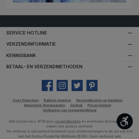
SERVICE HOTLINE
VERZENDINFORMATIE
KENNISBANK
BETAAL- EN VERZENDMETHODEN
Facebook
Instagram
Twitter
Pinterest
Over Didactum
Batterij regeling
Verzendkosten en betaling
Algemene Voorwaarden
Opdruk
Privacybeleid
Verklaring van toegankelijkheid
Toon
Alle prijzen excl. BTW plus
verzendkosten
en eventuele bezorgkosten,
indien niet anders vermeld.
De verkoop is uitsluitend bestemd voor ondernemingen in de zin van §14
van het Duitse Burgerlijk Wetboek (BGB). Geen verkoop aan