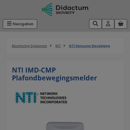
Ga naar de hoofdinhoud
Navigation
Monitoring Systemen
NTI
NTI Sensoren Beveiliging
NTI IMD-CMP
Plafondbewegingsmelder
Afbeeldingengalerij overslaan