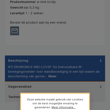
Productnummer:
e-imd-lcv2p
Gewicht ca:
0,3 kg
Levertijd:
1 - 2 weken
Beveel dit product aan bij een vriend:
Beschrijving
NTI ENVIROMUX-IMD-LCV2P: De betrouwbare IR-
bewegingsmelder voor wandbeveiliging In een tijd waarin de
bescherming van gevoe…
Meer
Gegevensblad
Technische gegevens
Deze website maakt gebruik van cookies
om de best mogelijke ervaring te
garanderen.
Meer informatie...