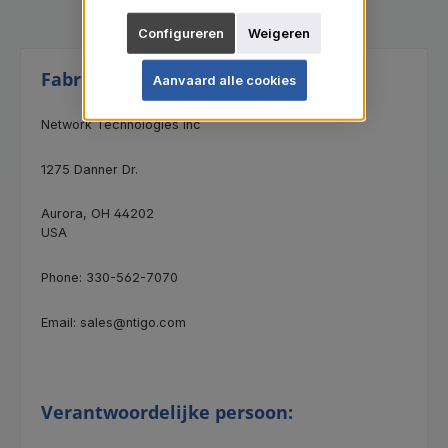
Configureren
Weigeren
Fabrikantinformatie:
Aanvaard alle cookies
Network Technologies Inc
1275 Danner Dr.
Aurora, OH 44202
USA
Phone: 330-562-7070
Email: sales@ntigo.com
Verantwoordelijke persoon: