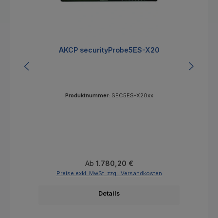
AKCP securityProbe5ES-X20
Produktnummer:
SEC5ES-X20xx
Regulärer Preis:
Ab
1.780,20 €
Preise exkl. MwSt. zzgl. Versandkosten
Details