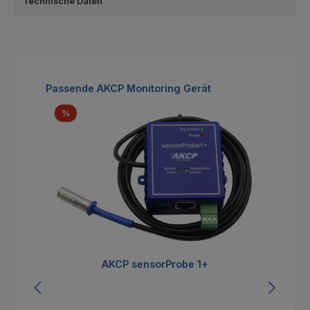
Technische Daten
Produktgalerie überspringen
Passende AKCP Monitoring Gerät
Rabatt
%
AKCP sensorProbe 1+