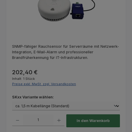
SNMP-fähiger Rauchsensor für Serverräume mit Netzwerk-
Integration, E-Mail-Alarm und professioneller
Brandfrüherkennung für IT-Infrastrukturen.
Regulärer Preis:
202,40 €
Inhalt:
1 Stück
Preise exkl. MwSt. zzgl. Versandkosten
auswählen
SKxx Variante wählen:
Produkt Anzahl: Gib den gewünschten Wert ein oder benutze die Schaltfl
In den Warenkorb