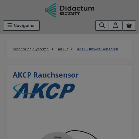
Zum Hauptinhalt springen
Navigation
Monitoring-Systeme
AKCP
AKCP Umwelt Sensoren
AKCP Rauchsensor
Bildergalerie überspringen