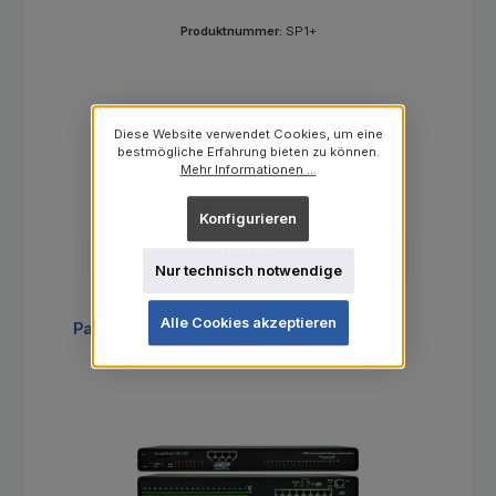
Produktnummer:
SP1+
Diese Website verwendet Cookies, um eine
bestmögliche Erfahrung bieten zu können.
Mehr Informationen ...
Verkaufspreis:
Regulärer Preis:
Ab
207,00 €
225,00 €
(8% gespart)
Preise exkl. MwSt. zzgl. Versandkosten
Konfigurieren
Details
Nur technisch notwendige
Alle Cookies akzeptieren
Produktgalerie überspringen
Passende Erweiterungseinheiten