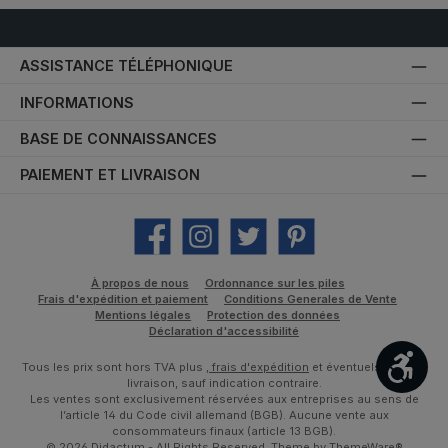
ASSISTANCE TÉLÉPHONIQUE
INFORMATIONS
BASE DE CONNAISSANCES
PAIEMENT ET LIVRAISON
Facebook
Instagram
Twitter
Pinterest
À propos de nous
Ordonnance sur les piles
Frais d'expédition et paiement
Conditions Generales de Vente
Mentions légales
Protection des données
Déclaration d'accessibilité
Affic
Tous les prix sont hors TVA plus
, frais d'expédition
et éventuels frais de
livraison, sauf indication contraire.
Les ventes sont exclusivement réservées aux entreprises au sens de
l’article 14 du Code civil allemand (BGB). Aucune vente aux
consommateurs finaux (article 13 BGB).
© 2026 Didactum - All Rights Reserved. Theme by
ThemeWare®