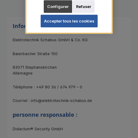
Configurer
Refuser
Accepter tous les cookies
Informations sur le fabricant :
Elektrotechnik Schabus GmbH & Co. KG
Baierbacher Straße 150
83071 Stephanskirchen
Allemagne
Téléphone : +49 80 36 / 674 979 – 0
Courriel : info@elektrotechnik-schabus.de
personne responsable :
Didactum® Security GmbH