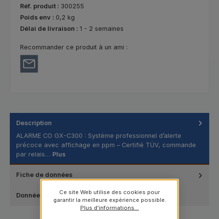
Réf. produit :
300255
Poids env :
0,2 kg
Délai de livraison :
1 - 2 semaines
Recommander ce produit à un ami :
Description
ALARME CO GX-C300 : Système professionnel d’alerte
précoce avec affichage en ppm – Certifié TÜV, commande
par relais…
Plus
Fiche de données
Ce site Web utilise des cookies pour
Données techniques
garantir la meilleure expérience possible.
Plus d'informations...