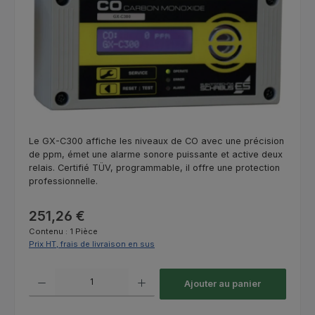
Le GX-C300 affiche les niveaux de CO avec une précision
de ppm, émet une alarme sonore puissante et active deux
relais. Certifié TÜV, programmable, il offre une protection
professionnelle.
Prix régulier :
251,26 €
Contenu :
1 Pièce
Prix HT, frais de livraison en sus
Quantité de produit : Entrez la quantité souhaitée ou utilisez les bouton
Ajouter au panier