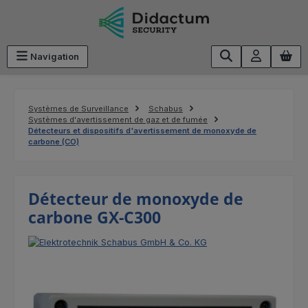
Passer au contenu principal
Navigation
Systèmes de Surveillance
Schabus
Systèmes d'avertissement de gaz et de fumée
Détecteurs et dispositifs d'avertissement de monoxyde de
carbone (CO)
Détecteur de monoxyde de
carbone GX-C300
Ignorer la galerie d'images