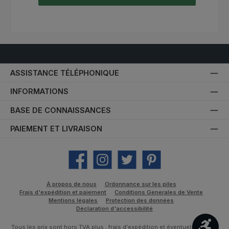
ASSISTANCE TÉLÉPHONIQUE
INFORMATIONS
BASE DE CONNAISSANCES
PAIEMENT ET LIVRAISON
Facebook
Instagram
Twitter
Pinterest
À propos de nous
Ordonnance sur les piles
Frais d'expédition et paiement
Conditions Generales de Vente
Mentions légales
Protection des données
Déclaration d'accessibilité
Affic
Tous les prix sont hors TVA plus
, frais d'expédition
et éventuels frais de