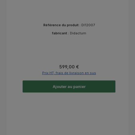
Référence du produit :
DI12007
fabricant :
Didactum
Prix régulier :
599,00 €
Prix HT, frais de livraison en sus
Ajouter au panier