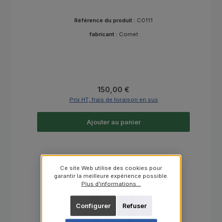
Référence du produit :
C0111
fabricant :
Comet
Prix régulier :
150,00 €
Prix HT, frais de livraison en sus
Ajouter au panier
Ce site Web utilise des cookies pour
garantir la meilleure expérience possible.
Plus d'informations...
Configurer
Refuser