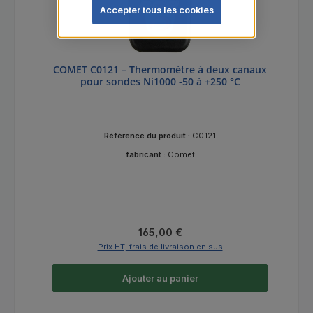
Accepter tous les cookies
COMET C0121 – Thermomètre à deux canaux
pour sondes Ni1000 -50 à +250 °C
Référence du produit :
C0121
fabricant :
Comet
Prix régulier :
165,00 €
Prix HT, frais de livraison en sus
Ajouter au panier