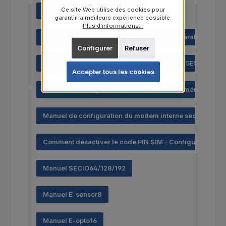
Ce site Web utilise des cookies pour
Manuel du détecteur de fumée
garantir la meilleure expérience possible.
Plus d'informations...
Manuel de la carte thermique SP+ et du séparateur i2C
Configurer
Refuser
Fonctions de sécurité des securityProbe 5E, 5ES et 5ESV
Accepter tous les cookies
Manuel de configuration et d’alerte de la caméra SEC 5
Manuel de configuration du modem interne securityPro
Comment désactiver le code PIN SIM – Configuration d
Manuel SECIO64/128/192
Manuel E-sensor8
Manuel E-opto16