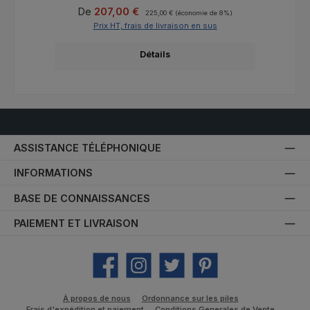
Prix de vente :
Prix régulier :
De
207,00 €
225,00 €
(économie de 8%)
Prix HT, frais de livraison en sus
Détails
ASSISTANCE TÉLÉPHONIQUE
INFORMATIONS
BASE DE CONNAISSANCES
PAIEMENT ET LIVRAISON
Facebook
Instagram
Twitter
Pinterest
À propos de nous
Ordonnance sur les piles
Frais d'expédition et paiement
Conditions Generales de Vente