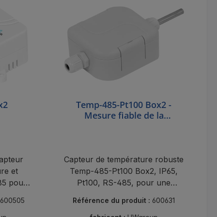
x2
Temp-485-Pt100 Box2 -
Mesure fiable de la
température
apteur
Capteur de température robuste
re et
Temp-485-Pt100 Box2, IP65,
85 pour
Pt100, RS-485, pour une
iments
mesure de température
600505
Référence du produit :
600631
industrielle précise.