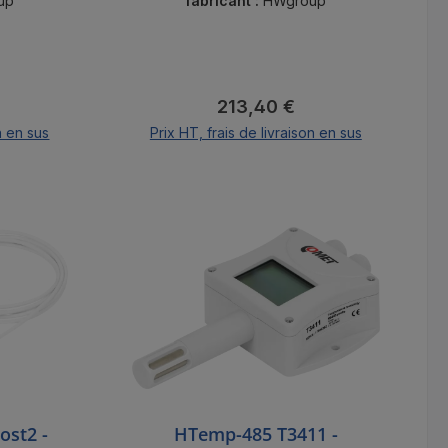
up
fabricant :
HWgroup
 :
Prix régulier :
213,40 €
n en sus
Prix HT, frais de livraison en sus
er
Ajouter au panier
ost2 -
HTemp-485 T3411 -