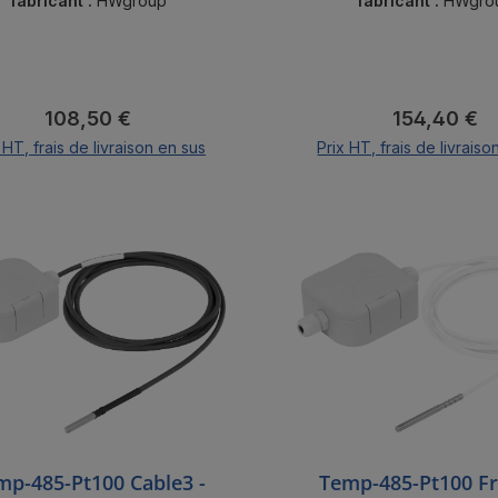
Poseidon2.
fabricant :
HWgroup
fabricant :
HWgro
Prix régulier :
Prix régulier
108,50 €
154,40 €
 HT, frais de livraison en sus
Prix HT, frais de livraiso
Ajouter au panier
Ajouter au pani
mp-485-Pt100 Cable3 -
Temp-485-Pt100 Fr