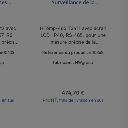
ses
Surveillance de la
s
température et de l'humidité
t2 avec
HTemp-485 T3411 avec écran
67, RS-
LCD, IP40, RS-485, pour une
 précise
mesure précise de la
tures.
température et de l'humidité
:
600633
Référence du produit :
600368
dans les applications
industrielles.
up
fabricant :
HWgroup
 :
Prix régulier :
474,70 €
n en sus
Prix HT, frais de livraison en sus
er
Ajouter au panier