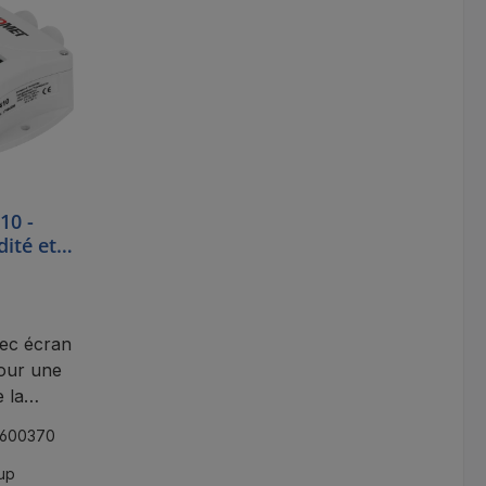
10 -
ité et
érique
ec écran
our une
 la
ité et de
600370
que dans
rielles.
up