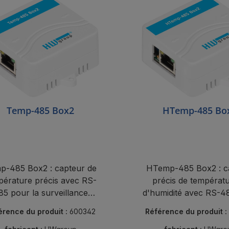
Temp-485 Box2
HTemp-485 Bo
p-485 Box2 : capteur de
HTemp-485 Box2 : c
pérature précis avec RS-
précis de températu
85 pour la surveillance
d'humidité avec RS-4
ndustrielle, les salles de
l'industrie et les bât
érence du produit :
600342
Référence du produit :
erveurs et l'intégration
intelligents.