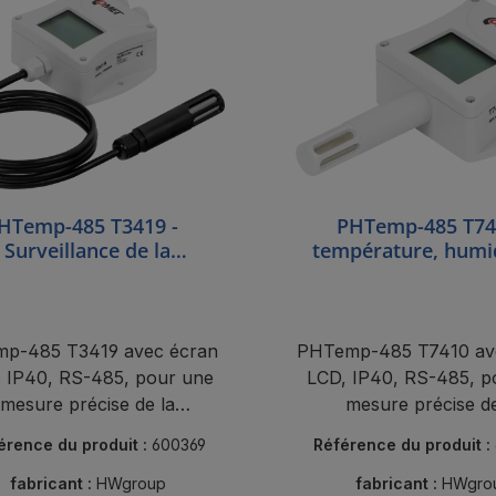
HTemp-485 T3419 -
PHTemp-485 T74
Surveillance de la
température, humid
rature et de l'humidité
pression atmosph
p-485 T3419 avec écran
PHTemp-485 T7410 av
 IP40, RS-485, pour une
LCD, IP40, RS-485, p
mesure précise de la
mesure précise de
pérature et de l'humidité
température, de l'humid
érence du produit :
600369
Référence du produit :
dans les applications
la pression atmosphéri
industrielles.
les applications indust
fabricant :
HWgroup
fabricant :
HWgro