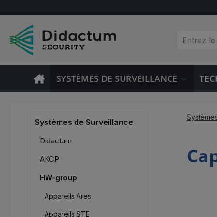
sser au contenu principal
Passer à la recherche
Passer à la navigation principale
SYSTÈMES DE SURVEILLANCE
TEC
Systèmes
Systèmes de Surveillance
Didactum
Cap
AKCP
HW-group
Appareils Ares
Appareils STE