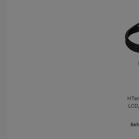
tempé
HTem
LCD,
tem
Réf