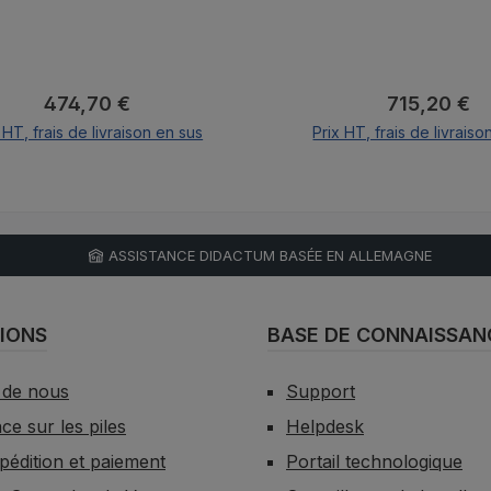
Prix régulier :
Prix régulier
474,70 €
715,20 €
 HT, frais de livraison en sus
Prix HT, frais de livraiso
Ajouter au panier
Ajouter au pani
ASSISTANCE DIDACTUM BASÉE EN ALLEMAGNE
IONS
BASE DE CONNAISSAN
 de nous
Support
e sur les piles
Helpdesk
xpédition et paiement
Portail technologique