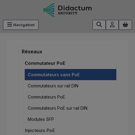
Passer au contenu principal
Navigation
Réseaux
Commutateur PoE
Commutateurs sans PoE
Commutateurs sur rail DIN
Commutateurs PoE
Commutateurs PoE sur rail DIN
Modules SFP
Injecteurs PoE