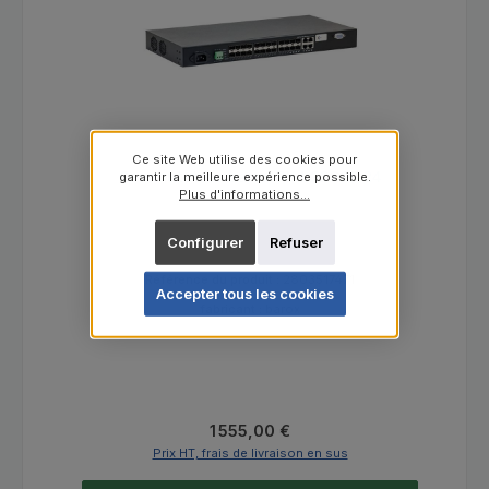
Ce site Web utilise des cookies pour
Commutateur barox RY-LGSO25-24
garantir la meilleure expérience possible.
Plus d'informations...
Configurer
Refuser
Référence du produit :
2803517471
Accepter tous les cookies
fabricant :
barox
Prix régulier :
1 555,00 €
Prix HT, frais de livraison en sus