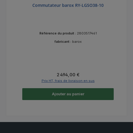
Commutateur barox RY-LGSO38-10
Référence du produit :
2803517461
fabricant :
barox
Prix régulier :
2 494,00 €
Prix HT, frais de livraison en sus
Ajouter au panier