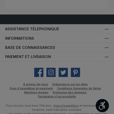
ASSISTANCE TÉLÉPHONIQUE
INFORMATIONS
BASE DE CONNAISSANCES
PAIEMENT ET LIVRAISON
Facebook
Instagram
Twitter
Pinterest
À propos de nous
Ordonnance sur les piles
Frais d'expédition et paiement
Conditions Generales de Vente
Mentions légales
Protection des données
Déclaration d'accessibilité
Affic
Tous les prix sont hors TVA plus
, frais d'expédition
et éventuels frais de
livraison, sauf indication contraire.
Les ventes sont exclusivement réservées aux entreprises au sens de