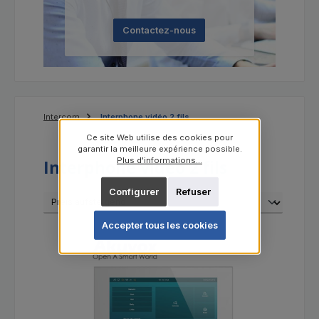
Contactez-nous
Intercom
Interphone vidéo 2 fils
Ce site Web utilise des cookies pour
garantir la meilleure expérience possible.
Plus d'informations...
Interphone vidéo 2 fils
Configurer
Refuser
Accepter tous les cookies