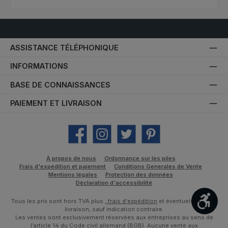
ASSISTANCE TÉLÉPHONIQUE
INFORMATIONS
BASE DE CONNAISSANCES
PAIEMENT ET LIVRAISON
Facebook
Instagram
Twitter
Pinterest
À propos de nous
Ordonnance sur les piles
Frais d'expédition et paiement
Conditions Generales de Vente
Mentions légales
Protection des données
Déclaration d'accessibilité
Affic
Tous les prix sont hors TVA plus
, frais d'expédition
et éventuels frais de
livraison, sauf indication contraire.
Les ventes sont exclusivement réservées aux entreprises au sens de
l’article 14 du Code civil allemand (BGB). Aucune vente aux