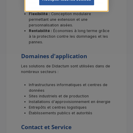
pour une installation et une configuration
rapides.
Flexibilité :
Conception modulaire
permettant une extension et une
personnalisation aisées.
Rentabilité :
Économies à long terme grâce
à la protection contre les dommages et les
pannes.
Domaines d'application
Les solutions de Didactum sont utilisées dans de
nombreux secteurs :
Infrastructures informatiques et centres de
données
Sites industriels et de production
Installations d'approvisionnement en énergie
Entrepôts et centres logistiques
Établissements publics et autorités
Contact et Service