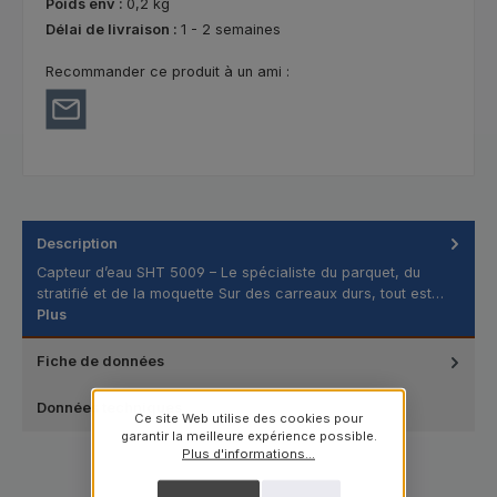
Poids env :
0,2 kg
Délai de livraison :
1 - 2 semaines
Recommander ce produit à un ami :
Description
Capteur d’eau SHT 5009 – Le spécialiste du parquet, du
stratifié et de la moquette Sur des carreaux durs, tout est…
Plus
Fiche de données
Données techniques
Ce site Web utilise des cookies pour
garantir la meilleure expérience possible.
Plus d'informations...