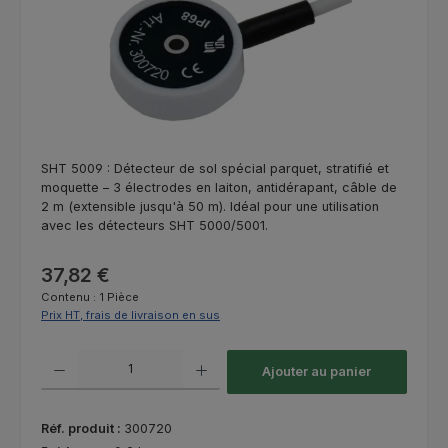
SHT 5009 : Détecteur de sol spécial parquet, stratifié et
moquette – 3 électrodes en laiton, antidérapant, câble de
2 m (extensible jusqu'à 50 m). Idéal pour une utilisation
avec les détecteurs SHT 5000/5001.
Prix régulier :
37,82 €
Contenu :
1 Pièce
Prix HT, frais de livraison en sus
Quantité de produit : Entrez la quantité souhaitée ou utilisez les bouton
Ajouter au panier
Réf. produit :
300720