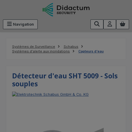
Passer au contenu principal
Navigation
Systèmes de Surveillance
Schabus
Systèmes d'alerte aux inondations
Capteurs d'eau
Détecteur d'eau SHT 5009 - Sols
souples
Ignorer la galerie d'images