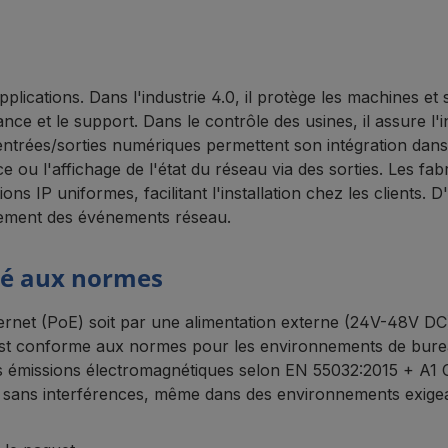
ications. Dans l'industrie 4.0, il protège les machines et
ce et le support. Dans le contrôle des usines, il assure l'i
s entrées/sorties numériques permettent son intégration dan
ou l'affichage de l'état du réseau via des sorties. Les fa
s IP uniformes, facilitant l'installation chez les clients. 
strement des événements réseau.
ité aux normes
net (PoE) soit par une alimentation externe (24V-48V DC) via 
 est conforme aux normes pour les environnements de bureau
les émissions électromagnétiques selon EN 55032:2015 + A1
et sans interférences, même dans des environnements exige