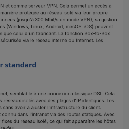
VPN et comme serveur VPN. Cela permet un accès à
 manière protégée au réseau isolé via leur propre
onnées (jusqu'à 300 Mbit/s en mode VPN), sa gestion
rnes (Windows, Linux, Android, macOS, iOS) peuvent
el que celui d'un fabricant. La fonction Box-to-Box
écurisée via le réseau interne ou Internet. Les
.
r standard
ranet, semblable à une connexion classique DSL. Cela
 réseaux isolés avec des plages d'IP identiques. Les
sans avoir à ajuster l'infrastructure du client.
 connu dans l'intranet via des routes statiques. Avec
 fixes du réseau isolé, ce qui fait apparaître les hôtes
are-feu.