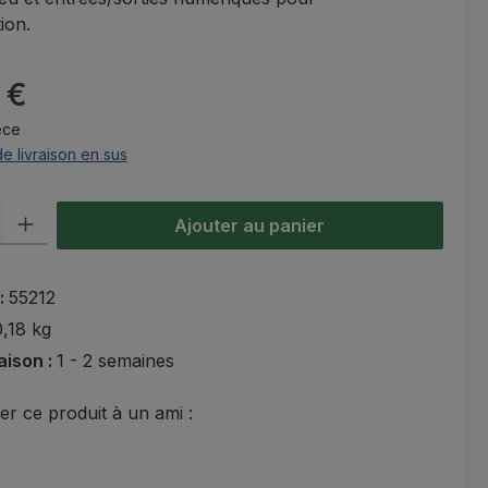
ion.
:
 €
èce
de livraison en sus
oduit : Entrez la quantité souhaitée ou utilisez les boutons pour aug
Ajouter au panier
 :
55212
0,18 kg
raison :
1 - 2 semaines
 ce produit à un ami :