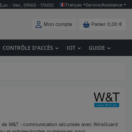
Français
Service/Assistance
(Lun. - Ven., 09h00 - 17h00)
Mon compte
Panier
0,00 €
CONTRÔLE D'ACCÈS
IOT
GUIDE
O de W&T : communication sécurisée avec WireGuard
eu et entrées/sorties numériques pour