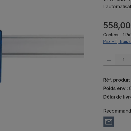
l'automatisat
Prix régulier 
558,00
Contenu :
1 Pi
Prix HT, frais 
Quantité de pr
Réf. produit
Poids env :
Délai de liv
Recommander