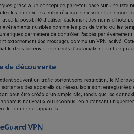
iques grâce à un concept de pare-feu basé sur une liste bl
tes les connexions entre réseaux nécessitent une approbat
vec la possibilité d'utiliser également des noms d'hôte po
événements nuisibles comme les pics de trafic ou les tempêt
umériques permettent de contrôler l'accès par événement 
chent externement des messages comme un VPN activé. Cette 
iable dans les environnements d'automatisation et de proc
de de découverte
ent souvent un trafic sortant sans restriction, le Microwall
sortantes des appareils du réseau isolé sont enregistrées
ion peut être créée d'un simple clic, tandis que les conne
s appareils nouveaux ou inconnus, en autorisant uniquement
vec de nombreux appareils.
ireGuard VPN