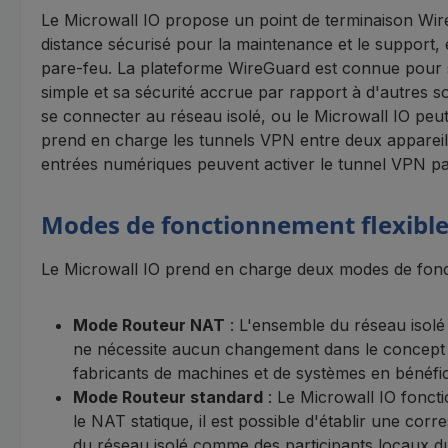
Le Microwall IO propose un point de terminaison Wi
distance sécurisé pour la maintenance et le support,
pare-feu. La plateforme WireGuard est connue pour 
simple et sa sécurité accrue par rapport à d'autre
se connecter au réseau isolé, ou le Microwall IO peut
prend en charge les tunnels VPN entre deux appareils
entrées numériques peuvent activer le tunnel VPN par
Modes de fonctionnement flexibl
Le Microwall IO prend en charge deux modes de fonct
Mode Routeur NAT
: L'ensemble du réseau isolé
ne nécessite aucun changement dans le concept de 
fabricants de machines et de systèmes en bénéficie
Mode Routeur standard
: Le Microwall IO foncti
le NAT statique, il est possible d'établir une corr
du réseau isolé comme des participants locaux du