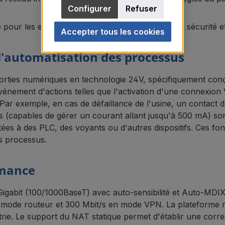
Configurer
Refuser
éale pour les environnements réseau complexes où sécurité et
Accepter tous les cookies
l'automatisation des processus
sorties numériques en technologie 24V, spécifiquement con
vénement d'actions telles que l'activation d'une connexio
u. Par exemple, en cas de défaillance de l'usine, un conta
es (capables de gérer un courant allant jusqu'à 500 mA) so
tées à des PLC, des voyants ou d'autres dispositifs. Ces fon
es processus.
rmance
Gigabit (100/1000BaseT) avec auto-sensibilité et Auto-MDI
 mode routeur et 300 Mbit/s en mode VPN. La plateforme ma
ustrie. Le support du NAT statique permet d'établir une corr