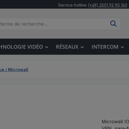
Service hotline
(+49) 2501 92 90 160
HNOLOGIE VIDÉO
RÉSEAUX
INTERCOM
ue / Microwall
Microwall I
VPN, pare-f