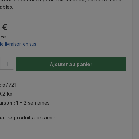
ables.
:
 €
èce
de livraison en sus
oduit : Entrez la quantité souhaitée ou utilisez les boutons pour aug
Ajouter au panier
 :
57721
0,2 kg
raison :
1 - 2 semaines
 ce produit à un ami :