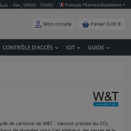
Français
Service/Assistance
(Lun. - Ven., 09h00 - 17h00)
Mon compte
Panier
0,00 €
CONTRÔLE D'ACCÈS
IOT
GUIDE
yde de carbone de W&T : mesure précise du CO
2
reur de données pour l'air intérieur, les serres et le