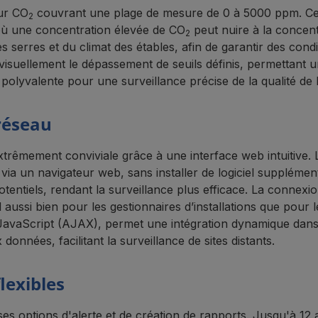
ur CO
couvrant une plage de mesure de 0 à 5000 ppm. Cette 
2
 où une concentration élevée de CO
peut nuire à la concent
2
es serres et du climat des étables, afin de garantir des con
 visuellement le dépassement de seuils définis, permettant 
polyvalente pour une surveillance précise de la qualité de l'
 réseau
rêmement conviviale grâce à une interface web intuitive. 
e via un navigateur web, sans installer de logiciel suppléme
otentiels, rendant la surveillance plus efficace. La connexi
 aussi bien pour les gestionnaires d’installations que pour le
vaScript (AJAX), permet une intégration dynamique dans 
nnées, facilitant la surveillance de sites distants.
lexibles
options d'alerte et de création de rapports. Jusqu'à 12 a