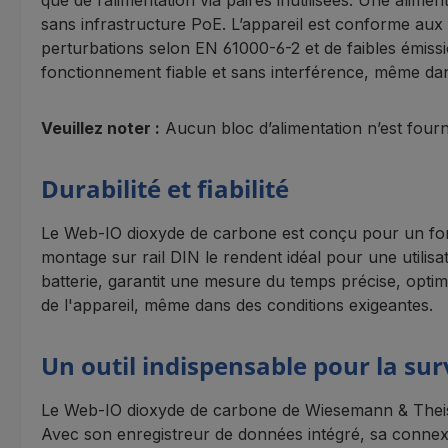
que de l’alimentation via paires inutilisées. Une alimen
sans infrastructure PoE. L’appareil est conforme aux
perturbations selon EN 61000-6-2 et de faibles émis
fonctionnement fiable et sans interférence, même da
Veuillez noter :
Aucun bloc d’alimentation n’est fourn
Durabilité et fiabilité
Le Web-IO dioxyde de carbone est conçu pour un fonct
montage sur rail DIN le rendent idéal pour une utilis
batterie, garantit une mesure du temps précise, optimi
de l'appareil, même dans des conditions exigeantes.
Un outil indispensable pour la surv
Le Web-IO dioxyde de carbone de Wiesemann & Theis e
Avec son enregistreur de données intégré, sa connexio