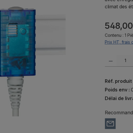
climat des ét
Prix régulier 
548,00
Contenu :
1 Pi
Prix HT, frais 
Quantité de pr
Réf. produit
Poids env :
Délai de liv
Recommander