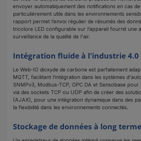
envoyer automatiquement des notifications en cas de
particulièrement utile dans les environnements sensib
rapport permet l’envoi régulier de résumés des donnée
tricolore LED configurable sur l’appareil fournit une 
surveillance de la qualité de l'air.
Intégration fluide à l'industrie 4.0 
Le Web-IO dioxyde de carbone est parfaitement adap
MQTT, facilitant l’intégration dans les systèmes d'au
SNMPv3, Modbus-TCP, OPC DA et Sensobase pour l'i
via des sockets TCP ou UDP afin de créer des soluti
(AJAX), pour une intégration dynamique dans des pa
la flexibilité dans les environnements connectés.
Stockage de données à long terme 
Un enregistreur de données intégré conserve les me