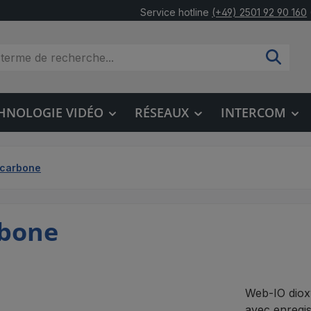
Service hotline
(+49) 2501 92 90 160
HNOLOGIE VIDÉO
RÉSEAUX
INTERCOM
 carbone
rbone
Web-IO diox
avec enregist