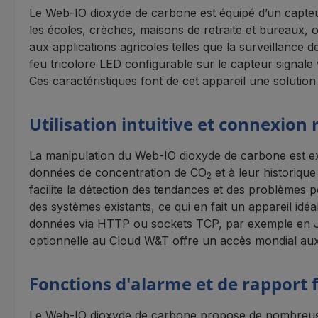
Le Web-IO dioxyde de carbone est équipé d’un capte
les écoles, crèches, maisons de retraite et bureaux,
aux applications agricoles telles que la surveillance d
feu tricolore LED configurable sur le capteur signale
Ces caractéristiques font de cet appareil une solution 
Utilisation intuitive et connexion
La manipulation du Web-IO dioxyde de carbone est ext
données de concentration de CO
et à leur historiqu
2
facilite la détection des tendances et des problèmes p
des systèmes existants, ce qui en fait un appareil idéal
données via HTTP ou sockets TCP, par exemple en Ja
optionnelle au Cloud W&T offre un accès mondial aux do
Fonctions d'alarme et de rapport f
Le Web-IO dioxyde de carbone propose de nombreuses 