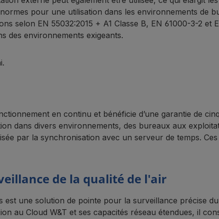
tation externe peut également être utilisée, ce qui élargit le
 normes pour une utilisation dans les environnements de bu
sions selon EN 55032:2015 + A1 Classe B, EN 61000-3-2 et 
ns des environnements exigeants.
i.
ionnement en continu et bénéficie d’une garantie de cinq a
ation dans divers environnements, des bureaux aux exploitat
sée par la synchronisation avec un serveur de temps. Ces cara
eillance de la qualité de l'air
st une solution de pointe pour la surveillance précise d
n au Cloud W&T et ses capacités réseau étendues, il consti