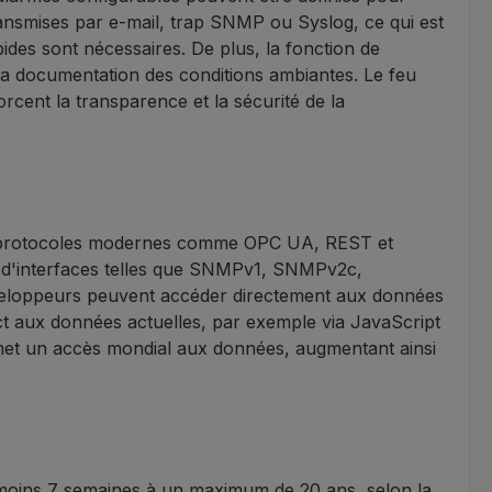
ransmises par e-mail, trap SNMP ou Syslog, ce qui est
ides sont nécessaires. De plus, la fonction de
u la documentation des conditions ambiantes. Le feu
orcent la transparence et la sécurité de la
des protocoles modernes comme OPC UA, REST et
tre d'interfaces telles que SNMPv1, SNMPv2c,
eloppeurs peuvent accéder directement aux données
ct aux données actuelles, par exemple via JavaScript
et un accès mondial aux données, augmentant ainsi
 moins 7 semaines à un maximum de 20 ans, selon la