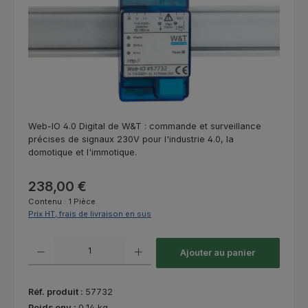
Web-IO 4.0 Digital de W&T : commande et surveillance
précises de signaux 230V pour l'industrie 4.0, la
domotique et l'immotique.
Prix régulier :
238,00 €
Contenu :
1 Pièce
Prix HT, frais de livraison en sus
Quantité de produit : Entrez la quantité souhaitée ou utilisez les bouton
Ajouter au panier
Réf. produit :
57732
Poids env :
0,14 kg