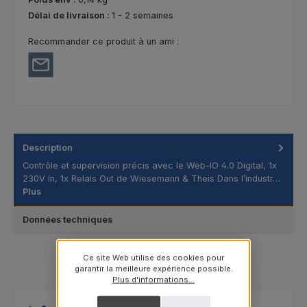
Délai de livraison :
1 - 2 semaines
Recommander ce produit à un ami :
Description
Contrôle et supervision précis avec le Web-IO 4.0 Digital, 1x
230V In, 1x Relais Out de Wiesemann & Theis Dans l’industr…
Plus
Données techniques
Ce site Web utilise des cookies pour
garantir la meilleure expérience possible.
Plus d'informations...