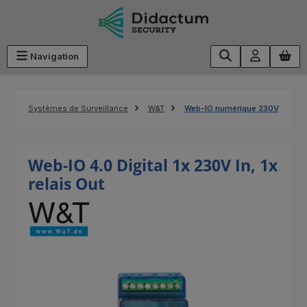
Passer au contenu principal
Navigation
Systèmes de Surveillance
W&T
Web-IO numérique 230V
Web-IO 4.0 Digital 1x 230V In, 1x
relais Out
Ignorer la galerie d'images