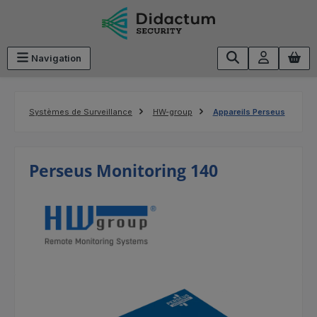
Passer au contenu principal
Navigation
Systèmes de Surveillance
HW-group
Appareils Perseus
Perseus Monitoring 140
Ignorer la galerie d'images