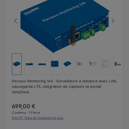
Perseus Monitoring 145 : Surveillance à distance avec LAN,
sauvegarde LTE, intégration de capteurs et portail
SensDesk.
Prix régulier :
699,00 €
Contenu :
1 Pièce
Prix HT, frais de livraison en sus