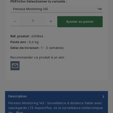
Sélectionnez
PER145xx Sélectionner la variante :
Quantité de produit : Entrez la quantité souhaitée ou utilisez les bouton
Ajouter au panier
Réf. produit :
600844
Poids env :
0,6 kg
Délai de livraison :
1 - 2 semaines
Recommander ce produit à un ami :
Description
Perseus Monitoring 145 : Surveillance à distance fiable avec
sauvegarde LTE Aujourd’hui, où la surveillance ininterrompue
de…
Plus