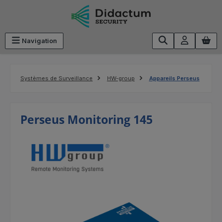
Passer au contenu principal
Navigation
Systèmes de Surveillance
HW-group
Appareils Perseus
Perseus Monitoring 145
Ignorer la galerie d'images