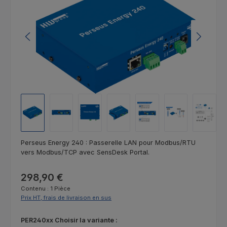
Perseus Energy 240 : Passerelle LAN pour Modbus/RTU
vers Modbus/TCP avec SensDesk Portal.
Prix régulier :
298,90 €
Contenu :
1 Pièce
Prix HT, frais de livraison en sus
Sélectionnez
PER240xx Choisir la variante :