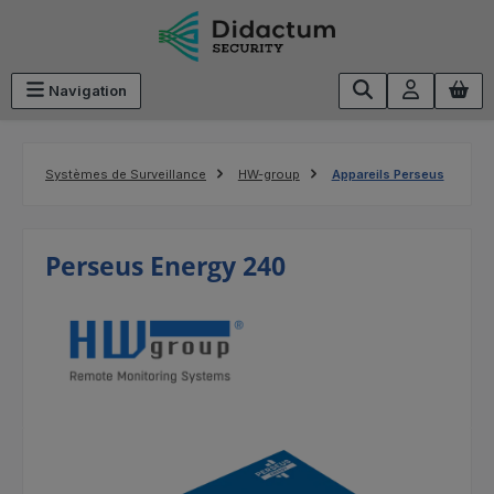
Passer au contenu principal
Navigation
Systèmes de Surveillance
HW-group
Appareils Perseus
Perseus Energy 240
Ignorer la galerie d'images