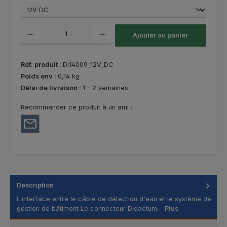
Quantité de produit : Entrez la quantité souhaitée ou utilisez les bouton
Ajouter au panier
Réf. produit :
DI14009_12V_DC
Poids env :
0,14 kg
Délai de livraison :
1 - 2 semaines
Recommander ce produit à un ami :
Description
L'interface entre le câble de détection d'eau et le système de
gestion de bâtiment Le connecteur Didactum…
Plus