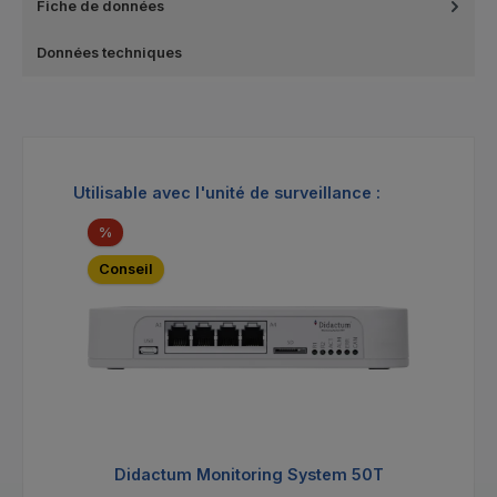
Fiche de données
Données techniques
Ignorer la galerie de produits
Utilisable avec l'unité de surveillance :
Réduction
%
Conseil
Didactum Monitoring System 50T