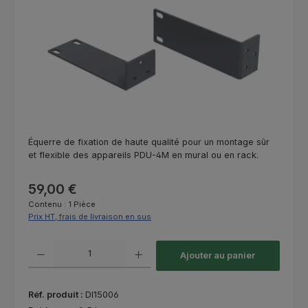
Équerre de fixation de haute qualité pour un montage sûr
et flexible des appareils PDU-4M en mural ou en rack.
Prix régulier :
59,00 €
Contenu :
1 Pièce
Prix HT, frais de livraison en sus
Quantité de produit : Entrez la quantité souhaitée ou utilisez les bouton
Ajouter au panier
Réf. produit :
DI15006