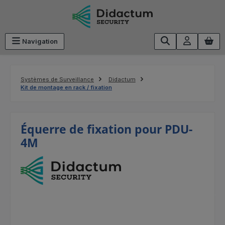
Passer au contenu principal
Navigation
Systèmes de Surveillance
Didactum
Kit de montage en rack / fixation
Équerre de fixation pour PDU-
4M
Ignorer la galerie d'images