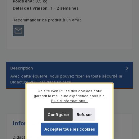
Poids env :
0,5 kg
Délai de livraison :
1 - 2 semaines
Recommander ce produit à un ami :
Description
Avec cette équerre, vous pouvez fixer en toute sécurité le
Didactum PDU-4M dans un rack.
Ce site Web utilise des cookies pour
garantir la meilleure expérience possible.
Plus d'informations...
Configurer
Refuser
Informations sur le fabricant :
Accepter tous les cookies
Didactum® Security GmbH