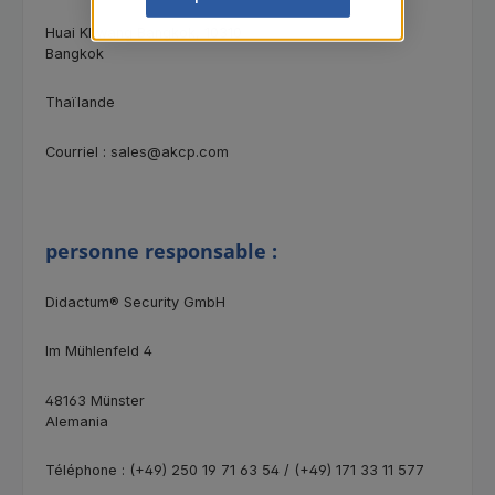
Huai Khwang Bangkok, 10310
Bangkok
Thaïlande
Courriel : sales@akcp.com
personne responsable :
Didactum® Security GmbH
Im Mühlenfeld 4
48163 Münster
Alemania
Téléphone : (+49) 250 19 71 63 54 / (+49) 171 33 11 577