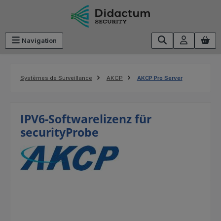
Passer au contenu principal
Navigation
Systèmes de Surveillance
AKCP
AKCP Pro Server
IPV6-Softwarelizenz für
securityProbe
Ignorer la galerie d'images