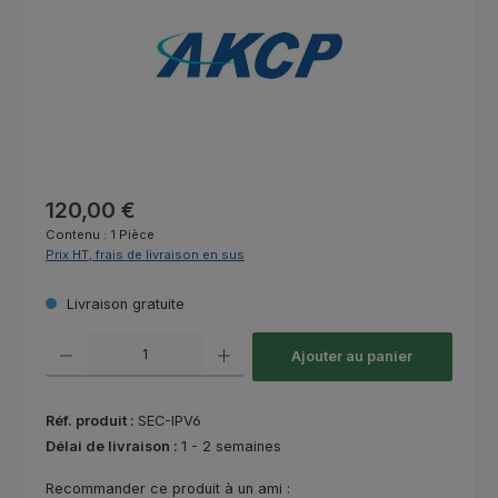
Prix régulier :
120,00 €
Contenu :
1 Pièce
Prix HT, frais de livraison en sus
Livraison gratuite
Quantité de produit : Entrez la quantité souhaitée ou utilisez les bouton
Ajouter au panier
Réf. produit :
SEC-IPV6
Délai de livraison :
1 - 2 semaines
Recommander ce produit à un ami :