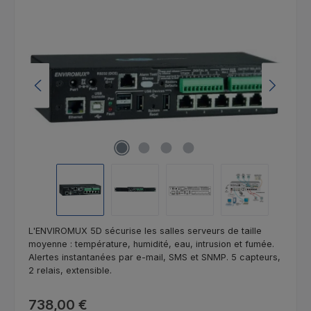
Ignorer la galerie d'images
L'ENVIROMUX 5D sécurise les salles serveurs de taille
moyenne : température, humidité, eau, intrusion et fumée.
Alertes instantanées par e-mail, SMS et SNMP. 5 capteurs,
2 relais, extensible.
Prix régulier :
738,00 €