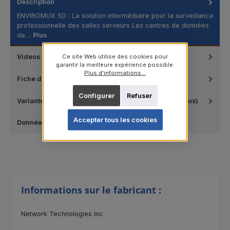
Description
ENVIROMUX 5D : La solution intermédiaire pour la surveillance
professionnelle des salles serveurs Les centres de données
de…
Plus
Videos
Ce site Web utilise des cookies pour
garantir la meilleure expérience possible.
Plus d'informations...
Fiche de données
Configurer
Refuser
Variantes disponibles (veuillez sélectionner ci-dessus)
Accepter tous les cookies
Données techniques
Informations sur le fabricant :
Network Technologies Inc