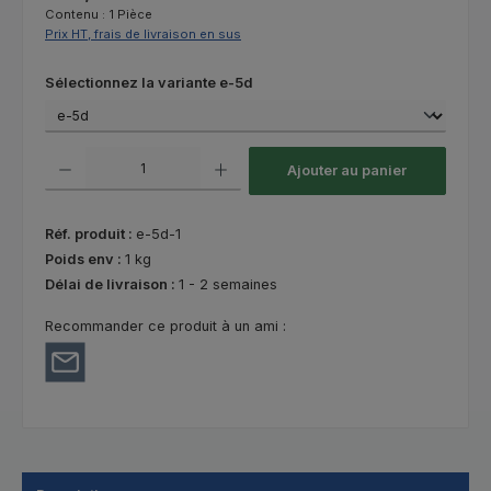
Contenu :
1 Pièce
Prix HT, frais de livraison en sus
Sélectionnez
Sélectionnez la variante e-5d
Quantité de produit : Entrez la quantité souhaitée ou utilisez les bouton
Ajouter au panier
Réf. produit :
e-5d-1
Poids env :
1 kg
Délai de livraison :
1 - 2 semaines
Recommander ce produit à un ami :