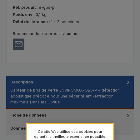
Réf. produit :
e-gbs-p
Poids env :
0,1 kg
Délai de livraison :
1 - 2 semaines
Recommander ce produit à un ami :
Description
Capteur de bris de verre ENVIROMUX‑GBS‑P – détection
acoustique précoce pour une sécurité anti‑effraction
maximale Dans les…
Plus
Fiche de données
Données techniques
Ce site Web utilise des cookies pour
garantir la meilleure expérience possible.