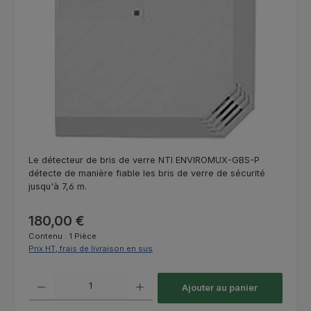
Le détecteur de bris de verre NTI ENVIROMUX-GBS-P
détecte de manière fiable les bris de verre de sécurité
jusqu'à 7,6 m.
Prix régulier :
180,00 €
Contenu :
1 Pièce
Prix HT, frais de livraison en sus
Quantité de produit : Entrez la quantité souhaitée ou utilisez les bouton
Ajouter au panier