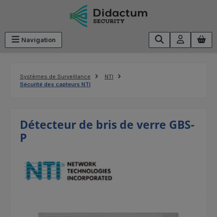
Passer au contenu principal
Navigation
Systèmes de Surveillance
NTI
Sécurité des capteurs NTI
Détecteur de bris de verre GBS-
P
Ignorer la galerie d'images