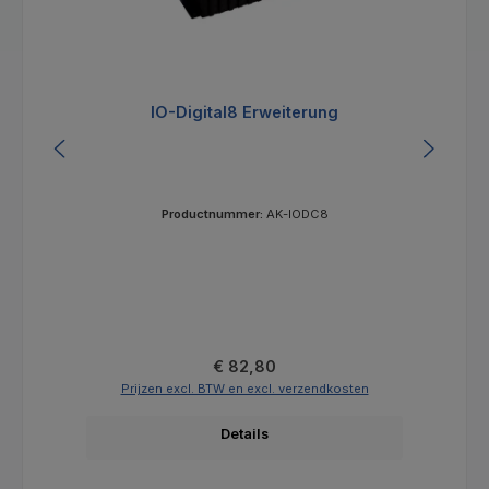
IO-Digital8 Erweiterung
Productnummer:
AK-IODC8
Normale prijs:
€ 82,80
Prijzen excl. BTW en excl. verzendkosten
Details