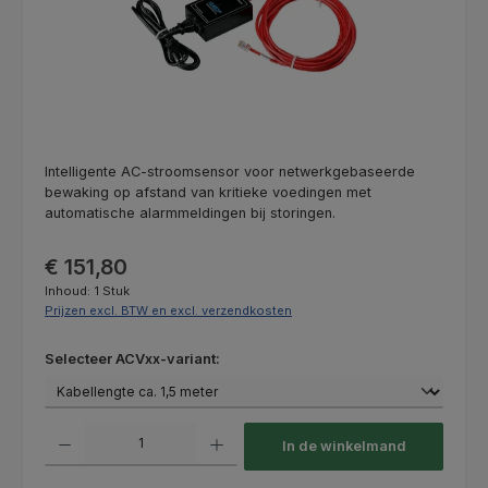
Intelligente AC-stroomsensor voor netwerkgebaseerde
bewaking op afstand van kritieke voedingen met
automatische alarmmeldingen bij storingen.
Normale prijs:
€ 151,80
Inhoud:
1 Stuk
Prijzen excl. BTW en excl. verzendkosten
Selecteer
Selecteer ACVxx-variant:
Producthoeveelheid: Voer de gewenste hoeveelheid in of gebruik de kno
In de winkelmand