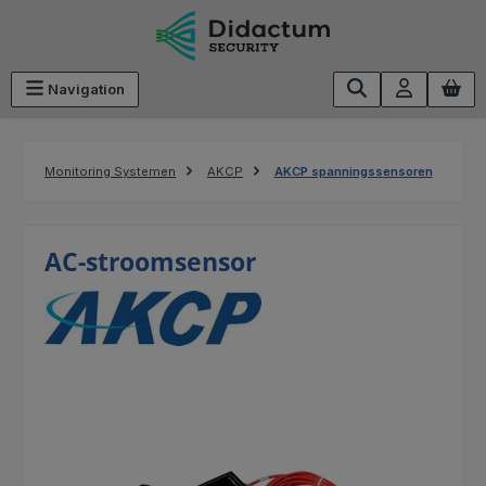
Ga naar de hoofdinhoud
Navigation
Monitoring Systemen
AKCP
AKCP spanningssensoren
AC-stroomsensor
Afbeeldingengalerij overslaan