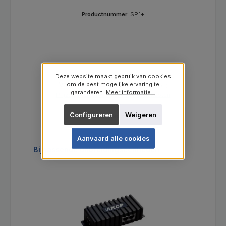
Productnummer:
SP1+
Deze website maakt gebruik van cookies
Verkoopprijs:
Normale prijs:
Van
€ 207,00
om de best mogelijke ervaring te
€ 225,00
(8% bespaard)
garanderen.
Meer informatie...
Prijzen excl. BTW en excl. verzendkosten
Configureren
Weigeren
Details
Aanvaard alle cookies
Productgalerij overslaan
Bijpassende uitbreidingseenheden
Ti