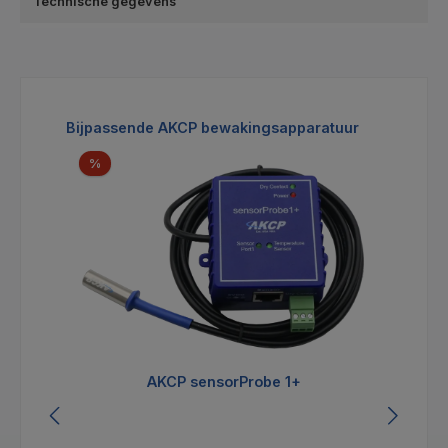
Technische gegevens
Productgalerij overslaan
Bijpassende AKCP bewakingsapparatuur
Korting
%
AKCP sensorProbe 1+