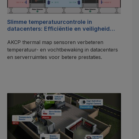
Slimme temperatuurcontrole in
datacenters: Efficiëntie en veiligheid
dankzij geavanceerde
sensortechnologie
AKCP thermal map sensoren verbeteren
temperatuur- en vochtbewaking in datacenters
en serverruimtes voor betere prestaties.