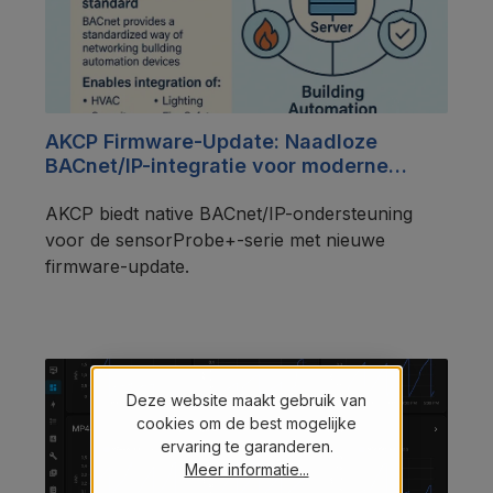
AKCP Firmware-Update: Naadloze
BACnet/IP-integratie voor moderne
gebouwen
AKCP biedt native BACnet/IP-ondersteuning
voor de sensorProbe+-serie met nieuwe
firmware-update.
Deze website maakt gebruik van
cookies om de best mogelijke
ervaring te garanderen.
Meer informatie...