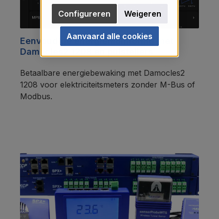
Configureren
Weigeren
Aanvaard alle cookies
Eenvoudige energiemonitoring met
Damocles2 1208 en pulstellers
Betaalbare energiebewaking met Damocles2
1208 voor elektriciteitsmeters zonder M-Bus of
Modbus.