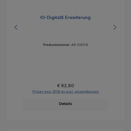
IO-Digital8 Erweiterung
Productnummer:
AK-IODC8
Normale prijs:
€ 82,80
Prijzen excl. BTW en excl. verzendkosten
Details