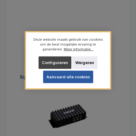
Verkoopprijs:
Normale prijs:
Van
€ 207,00
€ 225,00
(8% bespaard)
Deze website maakt gebruik van cookies
Prijzen excl. BTW en excl. verzendkosten
om de best mogelijke ervaring te
garanderen.
Meer informatie...
Details
Configureren
Weigeren
Productgalerij overslaan
Bijpassende uitbreidingseenheden
Aanvaard alle cookies
Ti