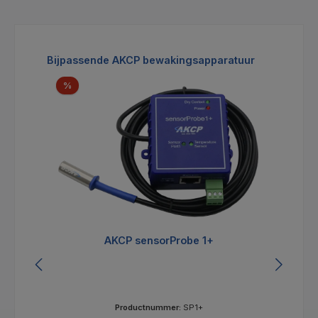
Productgalerij overslaan
Bijpassende AKCP bewakingsapparatuur
Korting
%
AKCP sensorProbe 1+
Productnummer:
SP1+