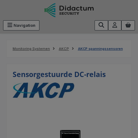
Ga naar de hoofdinhoud
Navigation
Monitoring Systemen
AKCP
AKCP spanningssensoren
Sensorgestuurde DC-relais
Afbeeldingengalerij overslaan