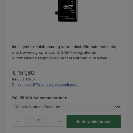
Intelligente relaisbesturing voor industriële automatisering
met bewaking op afstand, SNMP-integratie en
automatische respons op sensoralarmen in realtime.
Normale prijs:
€ 151,80
Inhoud:
1 Stuk
Prijzen excl. BTW en excl. verzendkosten
Selecteer
DC-PRB00 Selecteer variant:
Producthoeveelheid: Voer de gewenste hoeveelheid in of gebruik de kno
In de winkelmand