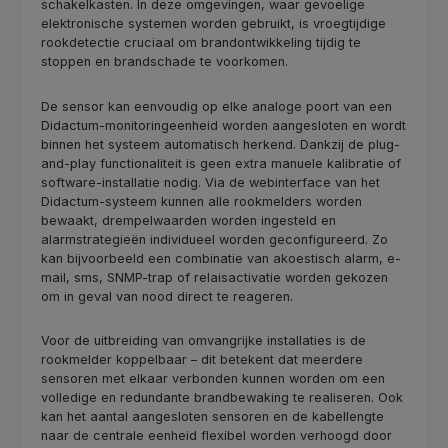
schakelkasten. In deze omgevingen, waar gevoelige
elektronische systemen worden gebruikt, is vroegtijdige
rookdetectie cruciaal om brandontwikkeling tijdig te
stoppen en brandschade te voorkomen.
De sensor kan eenvoudig op elke analoge poort van een
Didactum-monitoringeenheid worden aangesloten en wordt
binnen het systeem automatisch herkend. Dankzij de plug-
and-play functionaliteit is geen extra manuele kalibratie of
software-installatie nodig. Via de webinterface van het
Didactum-systeem kunnen alle rookmelders worden
bewaakt, drempelwaarden worden ingesteld en
alarmstrategieën individueel worden geconfigureerd. Zo
kan bijvoorbeeld een combinatie van akoestisch alarm, e-
mail, sms, SNMP-trap of relaisactivatie worden gekozen
om in geval van nood direct te reageren.
Voor de uitbreiding van omvangrijke installaties is de
rookmelder koppelbaar – dit betekent dat meerdere
sensoren met elkaar verbonden kunnen worden om een
volledige en redundante brandbewaking te realiseren. Ook
kan het aantal aangesloten sensoren en de kabellengte
naar de centrale eenheid flexibel worden verhoogd door