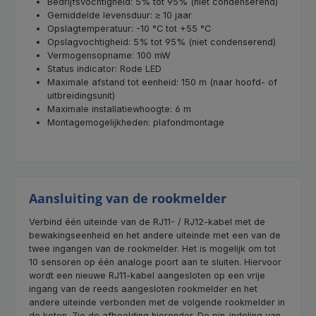
Bedrijfsvochtigheid: 5% tot 95% (niet condenserend)
Gemiddelde levensduur: ≥ 10 jaar
Opslagtemperatuur: -10 °C tot +55 °C
Opslagvochtigheid: 5% tot 95% (niet condenserend)
Vermogensopname: 100 mW
Status indicator: Rode LED
Maximale afstand tot eenheid: 150 m (naar hoofd- of
uitbreidingsunit)
Maximale installatiewhoogte: 6 m
Montagemogelijkheden: plafondmontage
Aansluiting van de rookmelder
Verbind één uiteinde van de RJ11- / RJ12-kabel met de
bewakingseenheid en het andere uiteinde met een van de
twee ingangen van de rookmelder. Het is mogelijk om tot
10 sensoren op één analoge poort aan te sluiten. Hiervoor
wordt een nieuwe RJ11-kabel aangesloten op een vrije
ingang van de reeds aangesloten rookmelder en het
andere uiteinde verbonden met de volgende rookmelder in
de keten. Zie de afbeelding hieronder. De pin-indeling van