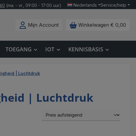
Nederlands
Service/help
160
(ma. - vr., 09:00 - 17:00 uur)
Mijn Account
Winkelwagen
€ 0,00
TOEGANG
IOT
KENNISBASIS
igheid | Luchtdruk
heid | Luchtdruk