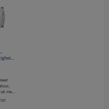
–
igheid
et
232
meet
tuur,
ruk met
 RS232
7311