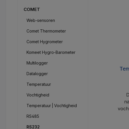
COMET
Web-sensoren
Comet Thermometer
Comet Hygrometer
Komeet Hygro-Barometer
Multilogger
Tem
Datalogger
en
Temperatuur
D
Vochtigheid
na
Temperatuur | Vochtigheid
vocht
RS485
RS232