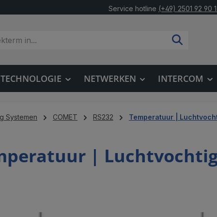
Service hotline
(+49) 2501 92 90 
OTECHNOLOGIE
NETWERKEN
INTERCOM
ng Systemen
COMET
RS232
Temperatuur | Luchtvocht
peratuur | Luchtvochtig