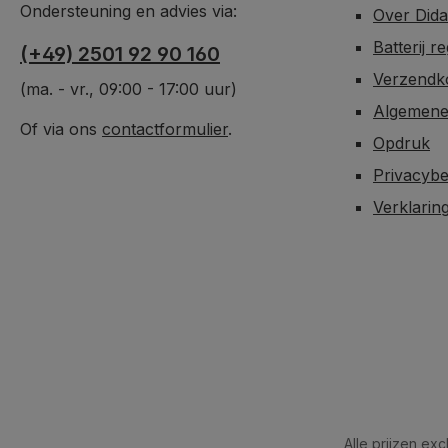
Ondersteuning en advies via:
Over Did
Batterij r
(+49) 2501 92 90 160
Verzendko
(ma. - vr., 09:00 - 17:00 uur)
Algemene
Of via ons
contactformulier
.
Opdruk
Privacybe
Verklarin
Alle prijzen ex