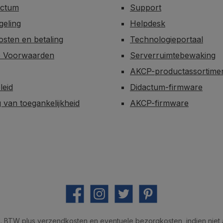
actum
Support
egeling
Helpdesk
sten en betaling
Technologieportaal
 Voorwaarden
Serverruimtebewaking
AKCP-productassortime
leid
Didactum-firmware
g van toegankelijkheid
AKCP-firmware
Facebook
Instagram
Twitter
Pinterest
cl. BTW plus
verzendkosten
en eventuele bezorgkosten, indien niet 