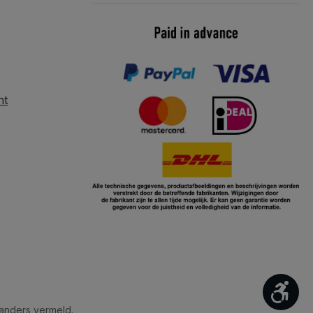
nt
Too
anders vermeld.