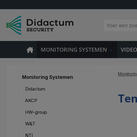
 naar de hoofdinhoud
Ga naar de zoekopdracht
Ga naar de hoofdnavigatie
MONITORING SYSTEMEN
VIDE
Monitori
Monitoring Systemen
Didactum
Tem
AKCP
HW-group
W&T
NTI