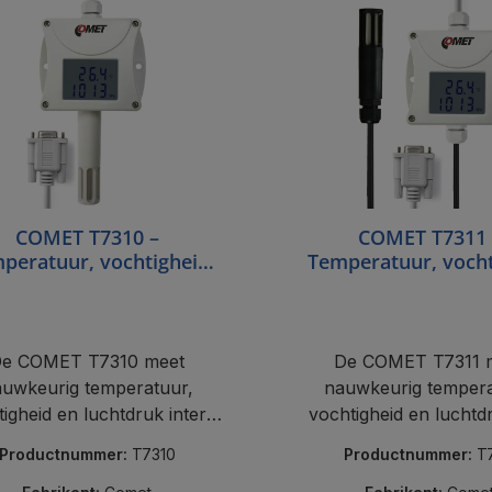
COMET T7310 –
COMET T7311 
peratuur, vochtigheid
Temperatuur, vocht
 druk, interne sensor,
en luchtdruk m
RS232
kabelsonde, RS
e COMET T7310 meet
De COMET T7311 
uwkeurig temperatuur,
nauwkeurig tempera
igheid en luchtdruk intern
vochtigheid en luchtd
via RS232 Modbus.
een kabelsonde via
Productnummer:
T7310
Productnummer:
T
Modbus.