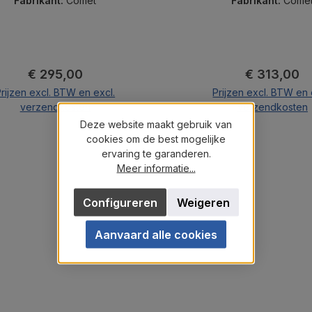
Fabrikant:
Comet
Fabrikant:
Come
Normale prijs:
Normale pri
€ 295,00
€ 313,00
rijzen excl. BTW en excl.
Prijzen excl. BTW en 
verzendkosten
verzendkosten
Deze website maakt gebruik van
In de winkelmand
In de winkelma
cookies om de best mogelijke
ervaring te garanderen.
Meer informatie...
Configureren
Weigeren
Aanvaard alle cookies