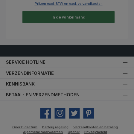
Prijzen excl. BTW en excl. verzendkosten
In de winkelmand
SERVICE HOTLINE
VERZENDINFORMATIE
KENNISBANK
BETAAL- EN VERZENDMETHODEN
Facebook
Instagram
Twitter
Pinterest
Over Didactum
Batterij regeling
Verzendkosten en betaling
Algemene Voorwaarden
Opdruk
Privacybeleid