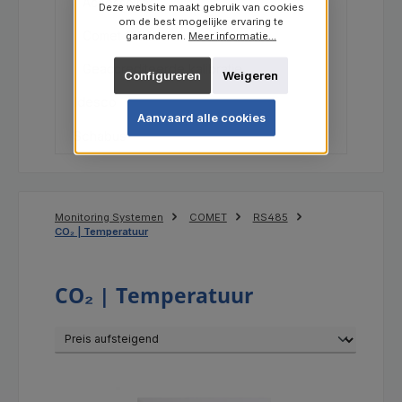
Accessoires
Deze website maakt gebruik van cookies
om de best mogelijke ervaring te
Comet Cloud
garanderen.
Meer informatie...
Geaccrediteerde kalibratie
Configureren
Weigeren
Idesco
Aanvaard alle cookies
Schabus
Monitoring Systemen
COMET
RS485
CO₂ | Temperatuur
CO₂ | Temperatuur