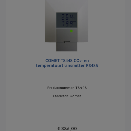
COMET T8448 CO₂- en
temperatuurtransmitter RS485
Productnummer:
T8448
Fabrikant:
Comet
Normale prijs:
€ 386,00