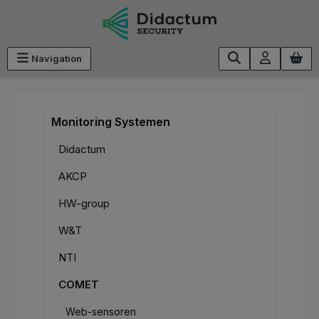
Ga naar de hoofdinhoud
Navigation
Monitoring Systemen
Didactum
AKCP
HW-group
W&T
NTI
COMET
Web-sensoren