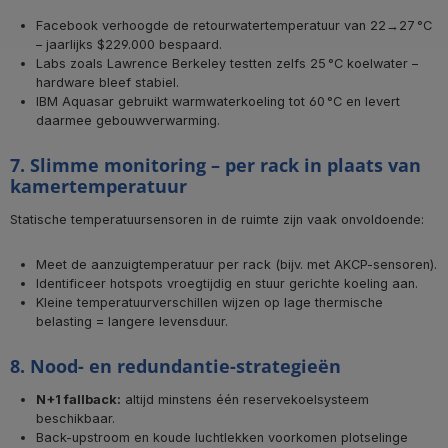
Facebook verhoogde de retourwatertemperatuur van 22→27 °C
– jaarlijks $229.000 bespaard.
Labs zoals Lawrence Berkeley testten zelfs 25 °C koelwater –
hardware bleef stabiel.
IBM Aquasar gebruikt warmwaterkoeling tot 60 °C en levert
daarmee gebouwverwarming.
7. Slimme monitoring – per rack in plaats van
kamertemperatuur
Statische temperatuursensoren in de ruimte zijn vaak onvoldoende:
Meet de aanzuigtemperatuur per rack (bijv. met AKCP-sensoren).
Identificeer hotspots vroegtijdig en stuur gerichte koeling aan.
Kleine temperatuurverschillen wijzen op lage thermische
belasting = langere levensduur.
8. Nood- en redundantie-strategieën
N+1 fallback:
altijd minstens één reservekoelsysteem
beschikbaar.
Back-upstroom en koude luchtlekken voorkomen plotselinge