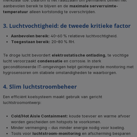
merkbaar toe. Daarom is het raadzaam om permanent binnen het
aanbevolen bereik te blijven en de
maximale serverruimte-
temperatuur
alleen kortstondig te overschrijden.
3. Luchtvochtigheid: de tweede kritieke factor
Aanbevolen bereik:
40–60 % relatieve luchtvochtigheid.
Toegestaan bereik:
20–80 % RH.
Te droge lucht bevordert
elektrostatische ontlading
, te vochtige
lucht veroorzaakt
condensatie
en corrosie. In sterk
geconditioneerde IT-omgevingen helpt geïntegreerde monitoring met
hygrosensoren om stabiele omstandigheden te waarborgen.
4. Slim luchtstroombeheer
Een efficiënt koelsysteem maakt gebruik van gericht
luchtstroomontwerp:
Cold/Hot Aisle Containment:
koude toevoer en warme afvoer
worden gescheiden om hotspots te voorkomen.
Minder vermenging – dus minder energie nodig voor koeling.
Tools voor
luchtstroom-monitoring
en afscherming besparen