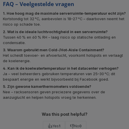
FAQ – Veelgestelde vragen
1. Hoe hoog mag de maximale serverruimte-temperatuur echt zijn?
Kortstondig tot 32 °C, aanbevolen is 18–27 °C – daarboven neemt het
risico op schade toe.
2. Wat is de ideale luchtvochtigheid in een serverruimte?
Tussen 40 % en 60 % RH – laag risico op statische ontlading en
condensatie.
3. Waarom gebruikt men Cold-/Hot-Aisle Containment?
Het scheidt toevoer- en afvoerlucht, voorkomt hotspots en verlaagt
de koelenergie.
4. Kan ik de koelwatertemperatuur in het datacenter verhogen?
Ja – veel beheerders gebruiken temperaturen van 25–30 °C; dit
bespaart energie en werkt bijvoorbeeld bij Facebook goed.
5. Zijn gewone kamerthermometers voldoende?
Nee – racksensoren geven preciezere gegevens over de
aanzuiglucht en helpen hotspots vroeg te herkennen.
Was this post helpful?
👍
👎
Yes
1
No
0