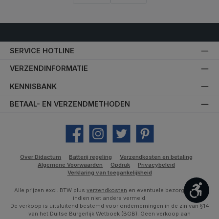
SERVICE HOTLINE
VERZENDINFORMATIE
KENNISBANK
BETAAL- EN VERZENDMETHODEN
Facebook
Instagram
Twitter
Pinterest
Over Didactum
Batterij regeling
Verzendkosten en betaling
Algemene Voorwaarden
Opdruk
Privacybeleid
Verklaring van toegankelijkheid
Toon
Alle prijzen excl. BTW plus
verzendkosten
en eventuele bezorgkosten,
indien niet anders vermeld.
De verkoop is uitsluitend bestemd voor ondernemingen in de zin van §14
van het Duitse Burgerlijk Wetboek (BGB). Geen verkoop aan