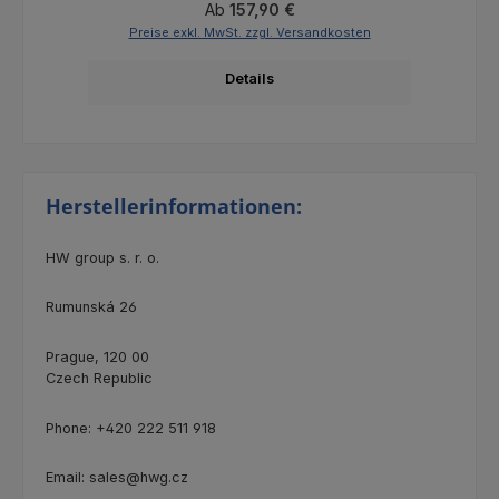
Regulärer Preis:
Ab
157,90 €
Preise exkl. MwSt. zzgl. Versandkosten
Details
Herstellerinformationen:
HW group s. r. o.
Rumunská 26
Prague, 120 00
Czech Republic
Phone: +420 222 511 918
Email: sales@hwg.cz