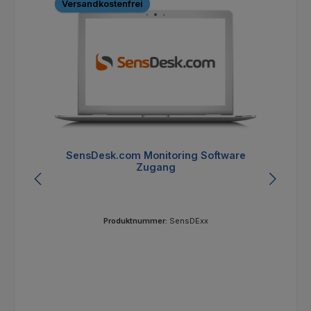
Versandkostenfrei
V
SensDesk.com Monitoring Software
Se
Zugang
Produktnummer:
SensDExx