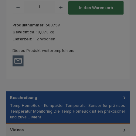
Produkt Anzahl: Gib den gewünschten Wert ein oder benutze die Schaltfl
In den Warenkorb
Produktnummer:
600759
Gewicht ca.:
0,073 kg
Lieferzeit:
1-2 Wochen
Dieses Produkt weiterempfehlen:
Beschreibung
Temp HomeBox – Kompakter Temperatur Sensor für präzises
Temperatur Monitoring Die Temp HomeBox ist ein praktischer
und zuve…
Mehr
Videos