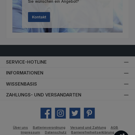
Sie wünschen ein Angebot?
Kontakt
SERVICE-HOTLINE
INFORMATIONEN
WISSENBASIS
ZAHLUNGS- UND VERSANDARTEN
Facebook
Instagram
Twitter
Pinterest
Über uns
Batterieverordnung
Versand und Zahlung
AGB
Impressum
Datenschutz
Barrierefreiheitserklärung