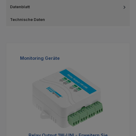
Datenblatt
Technische Daten
Produktgalerie überspringen
Monitoring Geräte
Relay Output 1W-UNI - Erweitern Sie