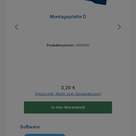
Montageplatte D
Produktnummer:
600490
Regulärer Preis:
3,20 €
Preise exkl. MwSt. zzgl. Versandkosten
In den Warenkorb
Produktgalerie überspringen
Software