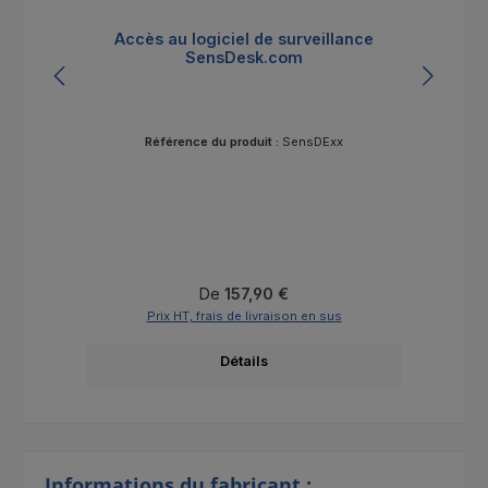
Accès au logiciel de surveillance
SensDesk.com
Référence du produit :
SensDExx
Prix régulier :
De
157,90 €
Prix HT, frais de livraison en sus
Détails
Informations du fabricant :