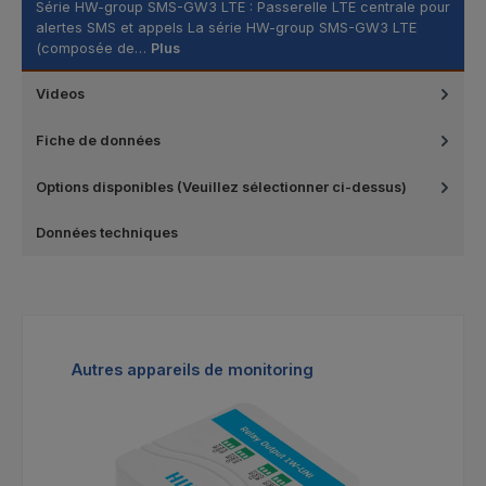
Série HW-group SMS-GW3 LTE : Passerelle LTE centrale pour
alertes SMS et appels La série HW-group SMS-GW3 LTE
(composée de…
Plus
Videos
Fiche de données
Options disponibles (Veuillez sélectionner ci-dessus)
Données techniques
Ignorer la galerie de produits
Autres appareils de monitoring