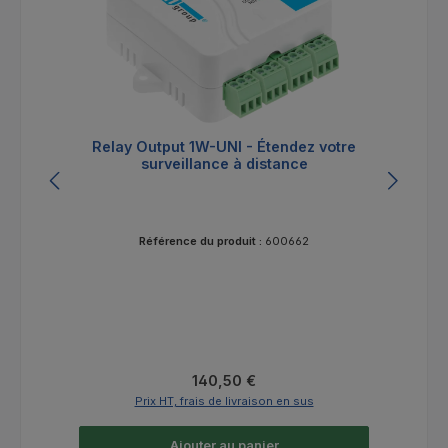
Relay Output 1W-UNI - Étendez votre
surveillance à distance
Référence du produit :
600662
Prix régulier :
140,50 €
Prix HT, frais de livraison en sus
Ajouter au panier