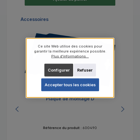
Ignorer la galerie de produits
Accessoires
Ce site Web utilise des cookies pour
garantir la meilleure expérience possible.
Plus d'informations...
Configurer
Refuser
Accepter tous les cookies
Plaque de montage D
Référence du produit :
600490