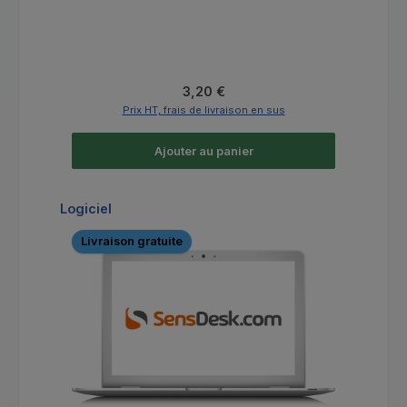
Prix régulier :
3,20 €
Prix HT, frais de livraison en sus
Ajouter au panier
Ignorer la galerie de produits
Logiciel
Livraison gratuite
Li