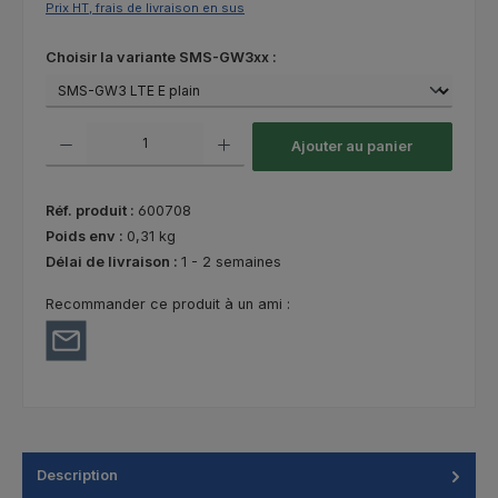
Prix HT, frais de livraison en sus
Sélectionnez
Choisir la variante SMS-GW3xx :
Quantité de produit : Entrez la quantité souhaitée ou utilisez les bouton
Ajouter au panier
Réf. produit :
600708
Poids env :
0,31 kg
Délai de livraison :
1 - 2 semaines
Recommander ce produit à un ami :
Description