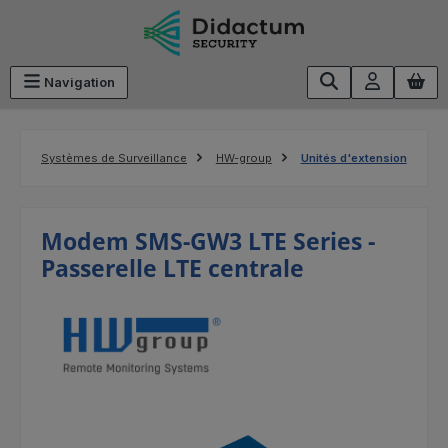
Passer au contenu principal
Navigation
Systèmes de Surveillance
HW-group
Unités d'extension
Modem SMS-GW3 LTE Series -
Passerelle LTE centrale
Ignorer la galerie d'images