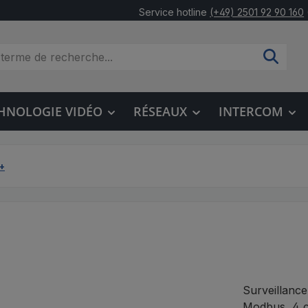
Service hotline
(+49) 2501 92 90 160
HNOLOGIE VIDÉO
RÉSEAUX
INTERCOM
+
Surveillanc
Modbus, 4 co