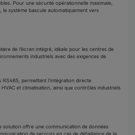
sibles. Pour une sécurité opérationnelle maximale,
e, le système bascule automatiquement vers
re de l’écran intégré, idéale pour les centres de
nvironnements industriels avec des exigences de
RS485, permettant l’intégration directe
HVAC et climatisation, ainsi que contrôles industriels
te solution offre une communication de données
ommunication de secours en cas de défaillance de la