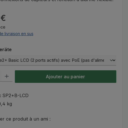
:
 €
èce
de livraison en sus
ez
eräte
oduit : Entrez la quantité souhaitée ou utilisez les boutons pour aug
Ajouter au panier
 :
SP2+B-LCD
0,4 kg
 ce produit à un ami :