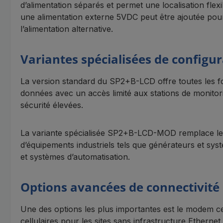
d’alimentation séparés et permet une localisation fle
une alimentation externe 5VDC peut être ajoutée pou
l’alimentation alternative.
Variantes spécialisées de configu
La version standard du SP2+B-LCD offre toutes les fo
données avec un accès limité aux stations de monitori
sécurité élevées.
La variante spécialisée SP2+B-LCD-MOD remplace les 
d’équipements industriels tels que générateurs et syst
et systèmes d’automatisation.
Options avancées de connectivité
Une des options les plus importantes est le modem c
cellulaires pour les sites sans infrastructure Ethern