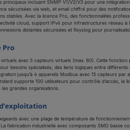
s principaux incluant SNMP V1/V2/V3 pour une intégration s
e sécurisées via web, et email chiffré pour des notificatio
 stables. Avec la licence Pro, des fonctionnalités profess
ivité cloud, support IPv6 pour infrastructures réseau à 
nnexions distantes sécurisées et Rsyslog pour journalisation
e Pro
 virtuels avec 5 capteurs virtuels (max. 80). Cette fonctio
ur besoins spécialisés, des liens logiques entre différent
ntégration jusqu’à 4 appareils Modbus avec 15 capteurs par
ard supporte 100 utilisateurs pour contrôle d’accès, la lic
 les grandes organisations.
 d’exploitation
geants avec une plage de température de fonctionnement 
 La fabrication industrielle avec composants SMD basse con