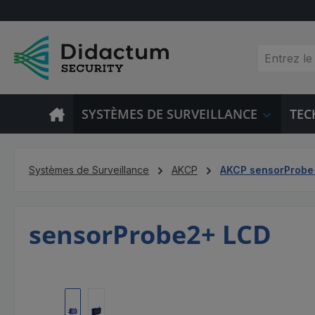
sser au contenu principal
Passer à la recherche
Passer à la navigation principale
SYSTÈMES DE SURVEILLANCE
TEC
Systèmes de Surveillance
AKCP
AKCP sensorProbe
sensorProbe2+ LCD
Ignorer la galerie d'images