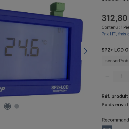
Prix régulier 
312,80
Contenu :
1 Pi
Prix HT, frais 
Sélectionn
SP2+ LCD G
Quantité de pr
Réf. produit
Poids env :
Recommander