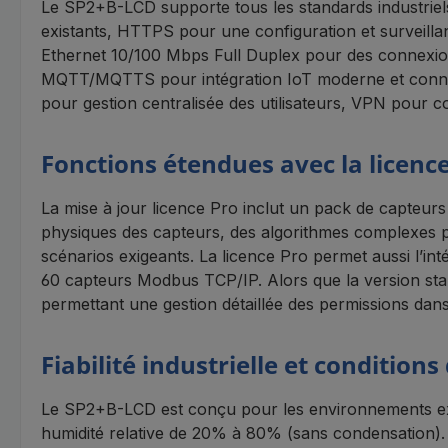
Le SP2+B-LCD supporte tous les standards industriel
existants, HTTPS pour une configuration et surveillanc
Ethernet 10/100 Mbps Full Duplex pour des connexions
MQTT/MQTTS pour intégration IoT moderne et connect
pour gestion centralisée des utilisateurs, VPN pour co
Fonctions étendues avec la licenc
La mise à jour licence Pro inclut un pack de capteurs
physiques des capteurs, des algorithmes complexes po
scénarios exigeants. La licence Pro permet aussi l’i
60 capteurs Modbus TCP/IP. Alors que la version stand
permettant une gestion détaillée des permissions dans
Fiabilité industrielle et conditions
Le SP2+B-LCD est conçu pour les environnements exi
humidité relative de 20% à 80% (sans condensation).