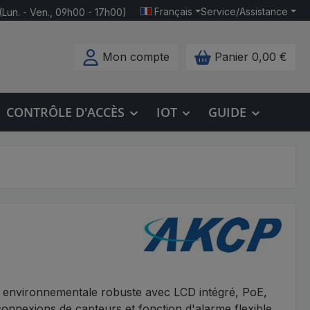
Français
Service/Assistance
(Lun. - Ven., 09h00 - 17h00)
Mon compte
Panier
0,00 €
CONTRÔLE D'ACCÈS
IOT
GUIDE
e environnementale robuste avec LCD intégré, PoE,
nnexions de capteurs et fonction d'alarme flexible.