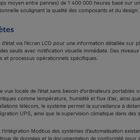
 moyen entre pannes) de 1 400 000 heures basé sur une la
onnelle soulignant la qualité des composants et du design.
ètes
’état via l’écran LCD pour une information détaillée sur p
 des seuils avec notification visuelle immédiate. Des niveau
ns et processus opérationnels spécifiques.
vue locale de l’état sans besoin d’ordinateurs portables ou
itiques comme température, humidité et flux d’air, ainsi q
lations télécom, le système permet la surveillance à distan
tégration UPS, ainsi que la supervision climatique dans des s
’intégration Modbus des systèmes d’automatisation existant
ntinue de données et la documentation de conformité pour 