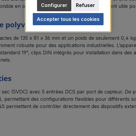
Configurer
Refuser
ible en option pour localisation, particulièrement utile pou
Accepter tous les cookies
e polyvalent
s de 135 x 81 x 36 mm et un poids de seulement 0,4 kg. Mal
ment robuste pour des applications industrielles. L’apparei
andard 19”, clips DIN intégrés pour installation dans des a
nels.
ties
ec (5VDC) avec 5 entrées DCS par port de capteur. De plus,
, permettant des configurations flexibles pour différents sc
permettent de contrôler directement des dispositifs extern