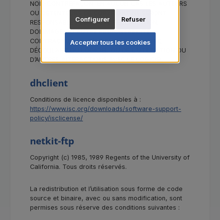
NON-CONTREFAÇON. EN AUCUN CAS LES AUTEURS
OU DÉTENTEURS DE COPYRIGHT NE SERONT
Configurer
Refuser
RESPONSABLES DE TOUTE RÉCLAMATION,
DOMMAGE OU AUTRE RESPONSABILITÉ,
CONTRACTUELLE, DÉLICTUELLE OU AUTRE,
Accepter tous les cookies
DÉCOULANT DU LOGICIEL OU DE L’UTILISATION OU
D’AUTRES INTERACTIONS AVEC LE LOGICIEL.
dhclient
Conditions de licence disponibles à :
https://www.isc.org/downloads/software-support-
policy/isclicense/
netkit-ftp
Copyright (c) 1985, 1989 Regents of the University of
California. Tous droits réservés.
La redistribution et l’utilisation sous forme de code
source et binaire, avec ou sans modification, sont
permises sous réserve des conditions suivantes :