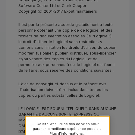
Software Center Ltd et Clark Cooper
Copyright (c) 2001-2017 Expat maintainers
Il est par la présente accordé gratuitement à toute
personne obtenant une copie de ce logiciel et des
fichiers de documentation associés (le "Logiciel"),
le droit d’utiliser le Logiciel sans restriction, y
compris sans limitation les droits d’utiliser, de copier,
modifier, fusionner, publier, distribuer, sous-licencier
et/ou vendre des copies du Logiciel, et de
permettre aux personnes à qui le Logiciel est fourni
de le faire, sous réserve des conditions suivantes :
L’avis de copyright ci-dessus et le présent avis
d’autorisation doivent être inclus dans toutes les
copies ou parties substantielles du Logiciel.
LE LOGICIEL EST FOURNI "TEL QUEL", SANS AUCUNE
GARANTIE D’AUCUNE SORTE, EXPRESSE OU
IMPLICITE, Y COMPRIS MAIS NON LIMITÉE AUX
Ce site Web utilise des cookies pour
GARANTIES DE QUALITÉ MARCHANDE,
garantir la meilleure expérience possible.
D’ADÉQUATION À UN USAGE PARTICULIER ET DE
Plus d'informations...