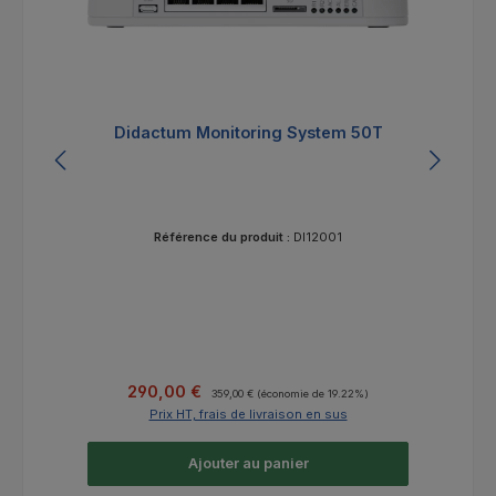
Didactum Monitoring System 50T
Référence du produit :
DI12001
Prix de vente :
Prix régulier :
290,00 €
359,00 €
(économie de 19.22%)
Prix HT, frais de livraison en sus
Ajouter au panier