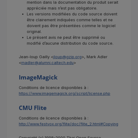
mention dans la documentation du produit serait
appréciée mais n’est pas obligatoire.
Les versions modifiées du code source doivent
être clairement indiquées comme telles et ne
doivent pas être présentées comme le logiciel
original.
Le présent avis ne peut être supprimé ou
modifié d’aucune distribution du code source.
Jean-loup Gailly <
jloup@gzip.org
>, Mark Adler
<
madler@alumni.caltech.edu
>
ImageMagick
Conditions de licence disponibles à :
https://www.imagemagick.org/script/license.php
CMU Flite
Conditions de licence disponibles à :
http://www.festvox.org/flite/doc/flite_2.html#Copying
Copyright (c) 1998-2000 Thai Open Source